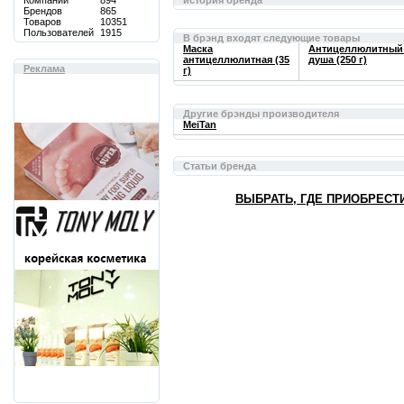
Компаний
894
история бренда
Брендов
865
Товаров
10351
Пользователей
1915
В брэнд входят следующие товары
Маска
Антицеллюлитный 
антицеллюлитная (35
душа (250 г)
Реклама
г)
Другие брэнды производителя
MeiTan
Статьи бренда
ВЫБРАТЬ, ГДЕ ПРИОБРЕСТ