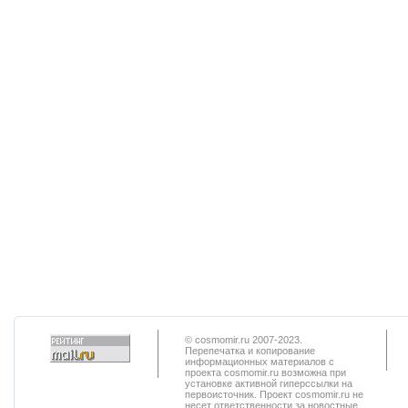
© cosmomir.ru 2007-2023.
Перепечатка и копирование
информационных материалов с
проекта cosmomir.ru возможна при
установке активной гиперссылки на
первоисточник. Проект cosmomir.ru не
несет ответственности за новостные