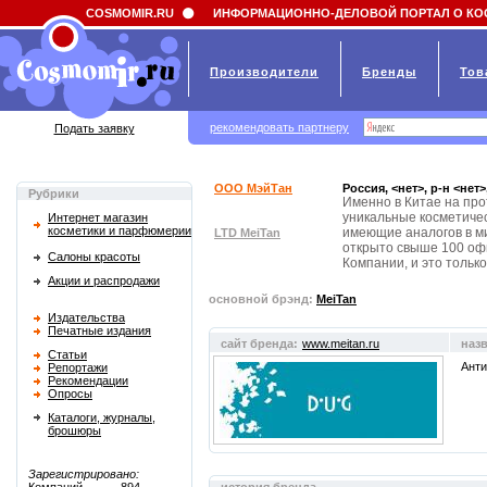
Field 'news_title' doesn't have a default value
COSMOMIR.RU
ИНФОРМАЦИОННО-ДЕЛОВОЙ ПОРТАЛ О КО
Производители
Бренды
Тов
рекомендовать партнеру
Подать заявку
ООО МэйТан
Россия, <нет>, р-н <нет
Рубрики
Именно в Китае на про
уникальные косметичес
Интернет магазин
косметики и парфюмерии
имеющие аналогов в ми
LTD MeiTan
открыто свыше 100 оф
Салоны красоты
Компании, и это тольк
Акции и распродажи
основной брэнд:
MeiTan
Издательства
Печатные издания
сайт бренда:
www.meitan.ru
наз
Статьи
Анти
Репортажи
Рекомендации
Опросы
Каталоги, журналы,
брошюры
Зарегистрировано: