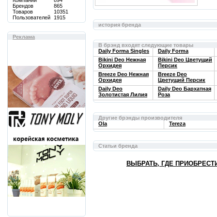
Компаний
894
Брендов
865
Товаров
10351
Пользователей
1915
история бренда
Реклама
В брэнд входят следующие товары
Daily Forma Singles
Daily Forma
Bikini Deo Нежная
Bikini Deo Цветущий
Орхидея
Персик
Breeze Deo Нежная
Breeze Deo
Орхидея
Цветущий Персик
Daily Deo
Daily Deo Бархатная
Золотистая Лилия
Роза
Другие брэнды производителя
Ola
Tereza
Статьи бренда
ВЫБРАТЬ, ГДЕ ПРИОБРЕСТ