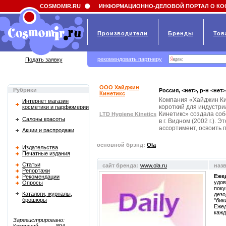
Field 'news_title' doesn't have a default value
COSMOMIR.RU
ИНФОРМАЦИОННО-ДЕЛОВОЙ ПОРТАЛ О КО
Производители
Бренды
Тов
рекомендовать партнеру
Подать заявку
ООО Хайджин
Рубрики
Россия, <нет>, р-н <нет
Кинетикс
Компания «Хайджин Кин
Интернет магазин
короткий для индустр
косметики и парфюмерии
Кинетикс» создала со
LTD Hygiene Kinetics
Салоны красоты
в г. Видном (2002 г.).
ассортимент, освоить 
Акции и распродажи
основной брэнд:
Ola
Издательства
Печатные издания
Статьи
сайт бренда:
www.ola.ru
наз
Репортажи
Еже
Рекомендации
удов
Опросы
поку
Каталоги, журналы,
дезо
брошюры
"бик
Ежед
кажд
Зарегистрировано: