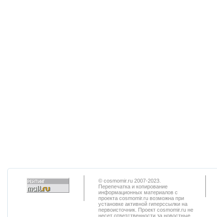
© cosmomir.ru 2007-2023.
Перепечатка и копирование
информационных материалов с
проекта cosmomir.ru возможна при
установке активной гиперссылки на
первоисточник. Проект cosmomir.ru не
несет ответственности за новостные