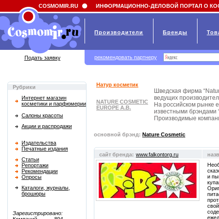
Field 'news_title' doesn't have a default value
COSMOMIR.RU
ИНФОРМАЦИОННО-ДЕЛОВОЙ ПОРТАЛ О КО
Производители
Бренды
Тов
рекомендовать партнеру
Подать заявку
Натур косметик
Рубрики
Шведская фирма “Natur
ведущих производител
Интернет магазин
NATURE COSMETIC
косметики и парфюмерии
На российском рынке 
EUROPE A.B.
известными брэндами “S
Салоны красоты
Производимые компан
Акции и распродажи
основной брэнд:
Nature Cosmetic
Издательства
Печатные издания
сайт бренда:
www.falkontorg.ru
наз
Статьи
Нео
Репортажи
сказ
Рекомендации
и пы
Опросы
купа
Каталоги, журналы,
Ориг
брошюры
пита
про
свой
соде
Зарегистрировано:
ежед