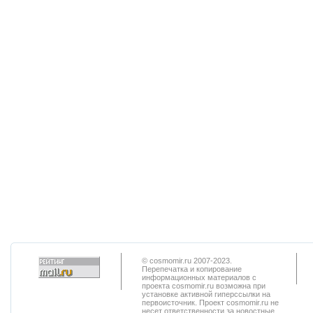
© cosmomir.ru 2007-2023.
Перепечатка и копирование
информационных материалов с
проекта cosmomir.ru возможна при
установке активной гиперссылки на
первоисточник. Проект cosmomir.ru не
несет ответственности за новостные