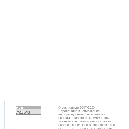
© cosmomir.ru 2007-2023.
Перепечатка и копирование
информационных материалов с
проекта cosmomir.ru возможна при
установке активной гиперссылки на
первоисточник. Проект cosmomir.ru не
несет ответственности за новостные