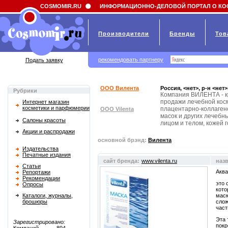
Field 'news_title' doesn't have a default value
COSMOMIR.RU
ИНФОРМАЦИОННО-ДЕЛОВОЙ ПОРТАЛ О КО
Производители
Бренды
Тов
рекомендовать партнеру
Подать заявку
ООО Вилента
Россия, <нет>, р-н <нет
Рубрики
Компания ВИЛЕНТА - к
продажи лечебной косм
Интернет магазин
косметики и парфюмерии
плацентарно-коллагено
ООО Vilenta
масок и других лечебн
Салоны красоты
лицом и телом, кожей 
Акции и распродажи
основной брэнд:
Вилента
Издательства
Печатные издания
сайт бренда:
www.vilenta.ru
наз
Статьи
Аква
Репортажи
Рекомендации
это 
Опросы
кото
Каталоги, журналы,
маск
брошюры
слож
част
Эта 
Зарегистрировано:
покр