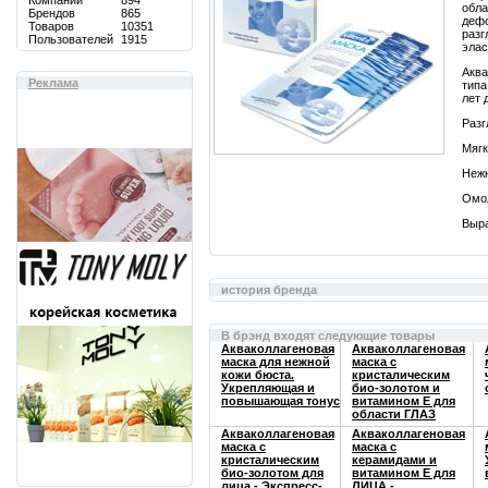
Компаний
894
обла
Брендов
865
дефо
Товаров
10351
раз
Пользователей
1915
элас
Аква
Реклама
типа
лет 
Раз
Мяг
Нежн
Омо
Выра
история бренда
В брэнд входят следующие товары
Акваколлагеновая
Акваколлагеновая
маска для нежной
маска с
кожи бюста.
кристалическим
Укрепляющая и
био-золотом и
повышающая тонус
витамином Е для
области ГЛАЗ
Акваколлагеновая
Акваколлагеновая
маска с
маска с
кристалическим
керамидами и
био-золотом для
витамином Е для
лица - Экспресс-
ЛИЦА -