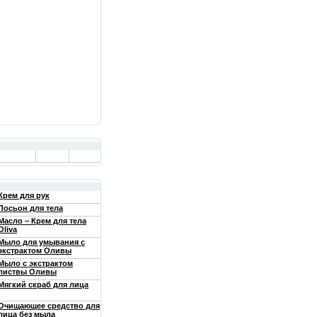
Крем для рук
Лосьон для тела
Масло – Крем для тела
Oliva
Мыло для умывания с
экстрактом Оливы
Мыло с экстрактом
листвы Оливы
Мягкий скраб для лица
Очищающее средство для
лица без мыла