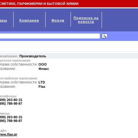
СМЕТИКЕ, ПАРФЮМЕРИИ И БЫТОВОЙ ХИМИИ
Подписка на
ары
Компании
Форум
новости
 компании:
Производитель
усское написание
орма собственности:
ООО
азвание:
Флакс
нглийское написание
орма собственности:
LTD
азвание:
Flax
елефоны:
499) 263-80-15
495) 788-98-87
аксы:
499) 263-80-15
495) 788-98-87
айт:
ww.flax.gr