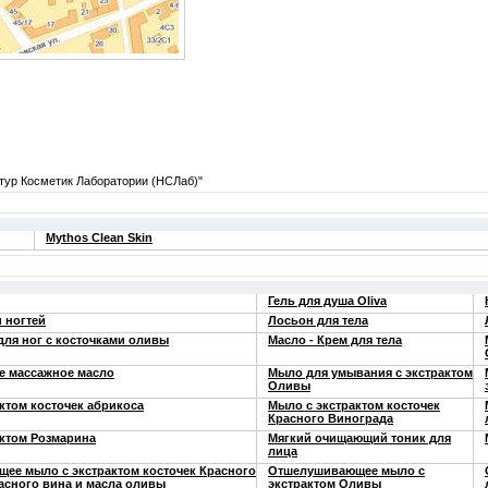
ур Косметик Лаборатории (НСЛаб)"
Mythos Clean Skin
Гель для душа Oliva
и ногтей
Лосьон для тела
 для ног с косточками оливы
Масло - Крем для тела
 массажное масло
Мыло для умывания с экстрактом
Оливы
ктом косточек абрикоса
Мыло с экстрактом косточек
Красного Винограда
актом Розмарина
Мягкий очищающий тоник для
лица
ее мыло с экстрактом косточек Красного
Отшелушивающее мыло с
асного вина и масла оливы
экстрактом Оливы