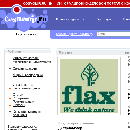
Field 'news_title' doesn't have a default value
COSMOMIR.RU
ИНФОРМАЦИОННО-ДЕЛОВОЙ ПОРТАЛ О КО
Производители
Бренды
Тов
рекомендовать партнеру
Подать заявку
Рубрики
Логотип:
Тип
Р
Интернет магазин
Ф
косметики и парфюмерии
Н
Салоны красоты
А
Акции и распродажи
Ф
Н
Издательства
Печатные издания
Т
(
Статьи
(
Репортажи
Рекомендации
Опросы
Ф
(
Каталоги, журналы,
(
брошюры
С
Вид распространения
Зарегистрировано:
w
Дистрибьютор