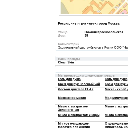
Россия, <нет>, р-н <нет>, город
Москва
Улица:
Нижняя Красносельская
Дом:
35
Комментарий:
Эксклюзивный дистрибьютор в Росии ООО "Нат
Наши брэнды
Clean Skin
Мы производим следующие товары
Гель для душа
Гель для душа
Крем для рук Зеленый чай
Крем для рук 
Лосьон для тела FLAX
Маска - скраб
Массажное масло
Моделирующее
Мыло с экстрактом
Мыло с экстра
Зеленого чая
Мыло с экстрактом Люфы
Мыло с экстр
Мягкое очищающее
Отшелушивающ
молочко для снятия
Винограда, кр