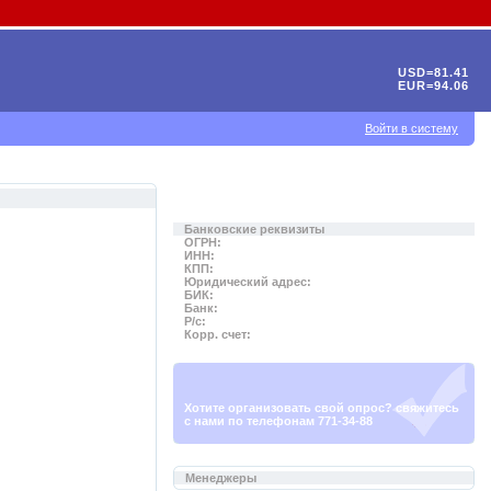
USD=81.41
EUR=94.06
Войти в систему
Банковские реквизиты
ОГРН:
ИНН:
КПП:
Юридический адрес:
БИК:
Банк:
Р/с:
Корр. счет:
Хотите организовать свой опрос? свяжитесь
с нами по телефонам 771-34-88
Менеджеры