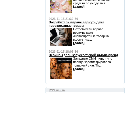
средств по уходу за т...
[далее]
2023-11-15 21:32:50
Потребители вправе вернуть даже
невозвратные товары
Потребители вправе
вернуть даже
«невозвратные товары»
(косметику...
[далее]
2023-11-15 18:03:16
Певица Адель запускает свой бьюти-бренд
Западные СМИ пишут, что
певица зарегистрировала
товарный знак Th...
[далее]
RSS лента