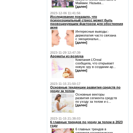
Майами. Называ...
[далее]
2023-12-06 11:41:56
Исследование показало, что
психосоциальный стресс может быть
провоцирующим фактором для обострения
акне
Интересные выводы:⁃
дермопатия часто связана
с эмоциональн...
[далее]
2023-11-29 12:47:39
Ароматы из воздуха
Компания L’Oreal
сообщила, что открывает
новую эру в создании ар...
[далее]
2023-11-15 21:50:17
Основные тенденции развития средств по
уходу за телом
Основные векторы
развития сегмента средств
по уходу за телом и с...
[далее]
2023-11-15 21:38:03
6 главных трендов по уходу за телом в 2023
году
6 главных трендов в
сегменте косметических