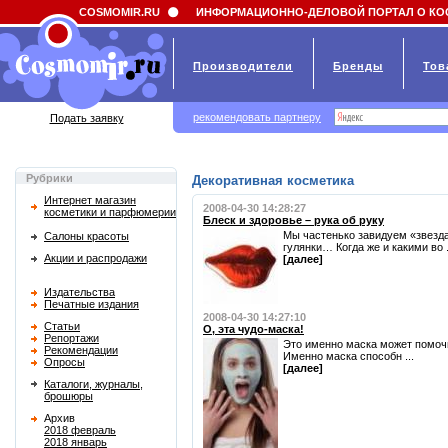
Field 'news_title' doesn't have a default value
COSMOMIR.RU
ИНФОРМАЦИОННО-ДЕЛОВОЙ ПОРТАЛ О КО
Производители
Бренды
Тов
рекомендовать партнеру
Подать заявку
Рубрики
Декоративная косметика
Интернет магазин
2008-04-30 14:28:27
косметики и парфюмерии
Блеск и здоровье – рука об руку
Мы частенько завидуем «звезда
Салоны красоты
гулянки… Когда же и какими во .
Акции и распродажи
[далее]
Издательства
Печатные издания
2008-04-30 14:27:10
Статьи
О, эта чудо-маска!
Репортажи
Это именно маска может помочь 
Рекомендации
Именно маска способн ...
Опросы
[далее]
Каталоги, журналы,
брошюры
Архив
2018 февраль
2018 январь