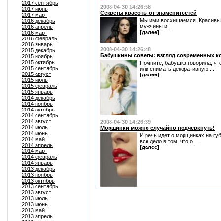
2017 сентябрь
2008-04-30 14:26:58
2017 июнь
Секреты красоты от знаменитостей
2017 март
Мы ими восхищаемся. Красивые 
2016 декабрь
мужчины и ...
2016 апрель
[далее]
2016 март
2016 февраль
2016 январь
2008-04-30 14:26:48
2015 декабрь
Бабушкины советы: взгляд современных к
2015 ноябрь
2015 октябрь
Помните, бабушка говорила, чт
2015 сентябрь
или снимать декоративную ...
2015 август
[далее]
2015 июль
2015 февраль
2015 январь
2014 декабрь
2014 ноябрь
2014 октябрь
2014 сентябрь
2014 август
2008-04-30 14:26:39
2014 июль
Морщинки можно случайно подчеркнуть!
2014 июнь
И речь идет о морщинках на губ
2014 май
все дело в том, что о ...
2014 апрель
[далее]
2014 март
2014 февраль
2014 январь
2013 декабрь
2013 ноябрь
2013 октябрь
2013 сентябрь
2013 август
2013 июль
2013 июнь
2013 май
2013 апрель