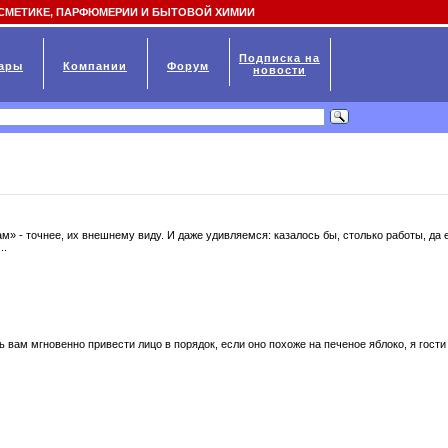
СМЕТИКЕ, ПАРФЮМЕРИИ И БЫТОВОЙ ХИМИИ
Подписка на
ары
Компании
Форум
новости
м» - точнее, их внешнему виду. И даже удивляемся: казалось бы, столько работы, да 
..
вам мгновенно привести лицо в порядок, если оно похоже на печеное яблоко, я гости