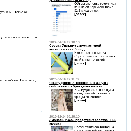
установил новый рекорд
Объем экспорта косметики
из Южной Кореи составил
$2,3 млрд в пер...
ути они – такие же
[далее]
 угри отваром чистотела
2024-04-10 17:18:19
Серена Уильямс запускает свой
косметический бренд
Известная теннистка
Серена Уильямс запускает
свой косметический ...
[далее]
2024-04-10 17:11:49
ласть забыли. Возможно,
Яна Рудковская сообщила о запуске
собственного бренда косметики
Яна Рудковская сообщила
о запуске собственного
бренда косметики ...
[далее]
2023-12-24 18:28:20
Лионель Месси представит собственный
аромат
Презентация состоится на
косметической выставке в