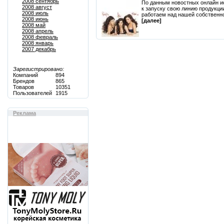
2008 сентябрь
По данным новостных онлайн и
2008 август
к запуску свою линию продукции
2008 июль
работаем над нашей собственной
2008 июнь
[далее]
2008 май
2008 апрель
2008 февраль
2008 январь
2007 декабрь
Зарегистрировано:
Компаний
894
Брендов
865
Товаров
10351
Пользователей
1915
Реклама