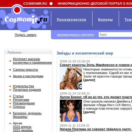
Field 'news_title' doesn't have a default value
COSMOMIR.RU
ИНФОРМАЦИОННО-ДЕЛОВОЙ ПОРТАЛ О КО
Производители
Бренды
Тов
рекомендовать партнеру
Подать заявку
Рубрики
Звёзды и косметический мир
Интернет магазин
2009-11-25 13:32:24
косметики и парфюмерии
Секрет красоты Элль Макферсон в «смехе и
Некоторые знаменитости готов
Салоны красоты
с поклонниками. Одной из них
Акции и распродажи
Залог её красоты гораздо проще,
[далее]
Издательства
Печатные издания
2009-11-24 12:58:12
Статьи
Халли Берри: «Я не из тех, кто делает плас
Репортажи
Она сразила наповал Джеймса 
Рекомендации
фильме «Люди-Икс» («X-Men»), 
Опросы
к помощи пластических хирургов,
[далее]
Каталоги, журналы,
брошюры
Архив
2009-11-11 13:09:31
2024 апрель
Натали Портман не говорит твёрдого «нет»
2023 декабрь