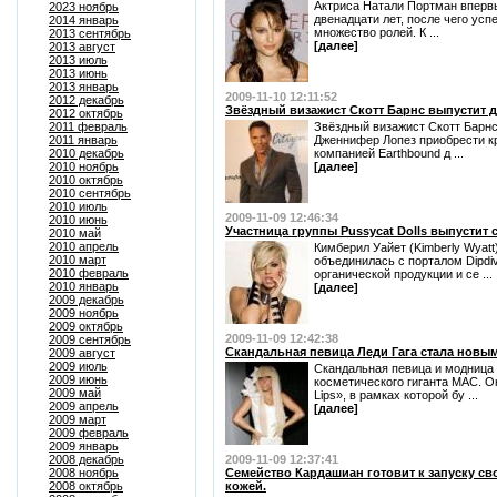
Актриса Натали Портман вперв
2023 ноябрь
двенадцати лет, после чего ус
2014 январь
множество ролей. К ...
2013 сентябрь
[далее]
2013 август
2013 июль
2013 июнь
2013 январь
2009-11-10 12:11:52
2012 декабрь
Звёздный визажист Скотт Барнс выпустит 
2012 октябрь
2011 февраль
Звёздный визажист Скотт Барнс,
2011 январь
Дженнифер Лопез приобрести кр
2010 декабрь
компанией Earthbound д ...
2010 ноябрь
[далее]
2010 октябрь
2010 сентябрь
2010 июль
2009-11-09 12:46:34
2010 июнь
Участница группы Pussycat Dolls выпустит
2010 май
2010 апрель
Кимберил Уайет (Kimberly Wyatt)
2010 март
объединилась с порталом Dipdi
2010 февраль
органической продукции и се ...
2010 январь
[далее]
2009 декабрь
2009 ноябрь
2009 октябрь
2009-11-09 12:42:38
2009 сентябрь
Скандальная певица Леди Гага стала новым
2009 август
2009 июль
Скандальная певица и модница 
2009 июнь
косметического гиганта MAC. О
2009 май
Lips», в рамках которой бу ...
2009 апрель
[далее]
2009 март
2009 февраль
2009 январь
2008 декабрь
2009-11-09 12:37:41
2008 ноябрь
Семейство Кардашиан готовит к запуску св
2008 октябрь
кожей.