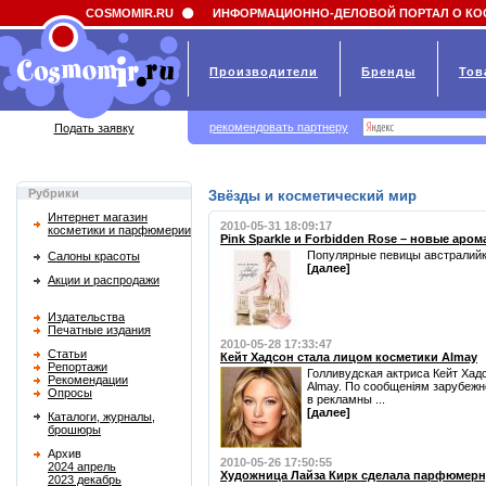
Field 'news_title' doesn't have a default value
COSMOMIR.RU
ИНФОРМАЦИОННО-ДЕЛОВОЙ ПОРТАЛ О КО
Производители
Бренды
Тов
рекомендовать партнеру
Подать заявку
Рубрики
Звёзды и косметический мир
Интернет магазин
2010-05-31 18:09:17
косметики и парфюмерии
Pink Sparkle и Forbidden Rose – новые аро
Популярные певицы австралийка
Салоны красоты
[далее]
Акции и распродажи
Издательства
Печатные издания
2010-05-28 17:33:47
Статьи
Кейт Хадсон стала лицом косметики Almay
Репортажи
Голливудская актриса Кейт Хад
Рекомендации
Almay. По сообщеніям зарубежн
Опросы
в рекламны ...
[далее]
Каталоги, журналы,
брошюры
Архив
2010-05-26 17:50:55
2024 апрель
Художница Лайза Кирк сделала парфюмер
2023 декабрь