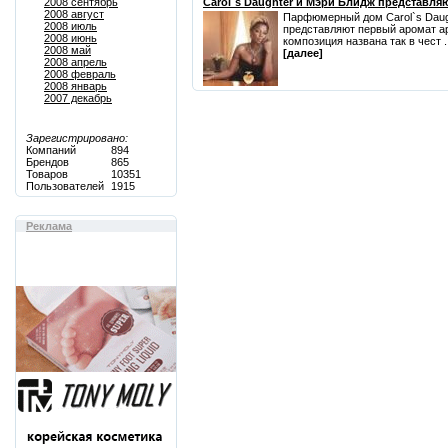
2008 сентябрь
Carol`s Daughter и Мэри Блидж представляю
2008 август
Парфюмерный дом Carol`s Daugh
2008 июль
представляют первый аромат ар
2008 июнь
композиция названа так в чест ..
2008 май
[далее]
2008 апрель
2008 февраль
2008 январь
2007 декабрь
Зарегистрировано:
Компаний
894
Брендов
865
Товаров
10351
Пользователей
1915
Реклама