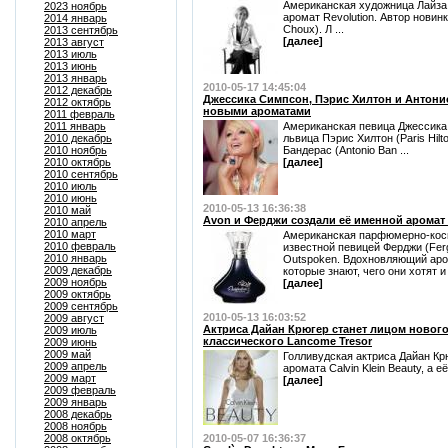
Американская художница Лайза 
2023 ноябрь
аромат Revolution. Автор новин
2014 январь
Choux). Л ...
2013 сентябрь
[далее]
2013 август
2013 июль
2013 июнь
2013 январь
2010-05-17 14:45:04
2012 декабрь
Джессика Симпсон, Пэрис Хилтон и Антон
2012 октябрь
новыми ароматами
2011 февраль
2011 январь
Американская певица Джессика 
2010 декабрь
львица Пэрис Хилтон (Paris Hilt
2010 ноябрь
Бандерас (Antonio Ban ...
2010 октябрь
[далее]
2010 сентябрь
2010 июль
2010 июнь
2010-05-13 16:36:38
2010 май
Avon и Ферджи создали её именной аромат
2010 апрель
2010 март
Американская парфюмерно-косм
2010 февраль
известной певицей Ферджи (Fer
2010 январь
Outspoken. Вдохновляющий аро
2009 декабрь
которые знают, чего они хотят и 
2009 ноябрь
[далее]
2009 октябрь
2009 сентябрь
2010-05-13 16:03:52
2009 август
Актриса Дайан Крюгер станет лицом нового 
2009 июль
классического Lancome Tresor
2009 июнь
2009 май
Голливудская актриса Дайан Крю
2009 апрель
аромата Calvin Klein Beauty, а е
2009 март
[далее]
2009 февраль
2009 январь
2008 декабрь
2008 ноябрь
2008 октябрь
2010-05-07 16:36:37