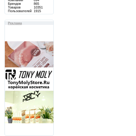
Компаний
894
Брендов
865
Товаров
10351
Пользователей
1915
Реклама