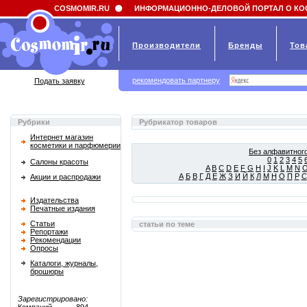
Field 'news_title' doesn't have a default value
COSMOMIR.RU
ИНФОРМАЦИОННО-ДЕЛОВОЙ ПОРТАЛ О КО
Производители
Бренды
Тов
рекомендовать партнеру
Подать заявку
Рубрики
Рубрикатор товаров
Интернет магазин
косметики и парфюмерии
Без алфавитного
0
1
2
3
4
5
Салоны красоты
A
B
C
D
E
F
G
H
I
J
K
L
M
N
А
Б
В
Г
Д
Е
Ж
З
И
Й
К
Л
М
Н
О
П
Р
С
Акции и распродажи
Издательства
Печатные издания
Статьи
статьи по теме
Репортажи
Рекомендации
Опросы
Каталоги, журналы,
брошюры
Зарегистрировано: