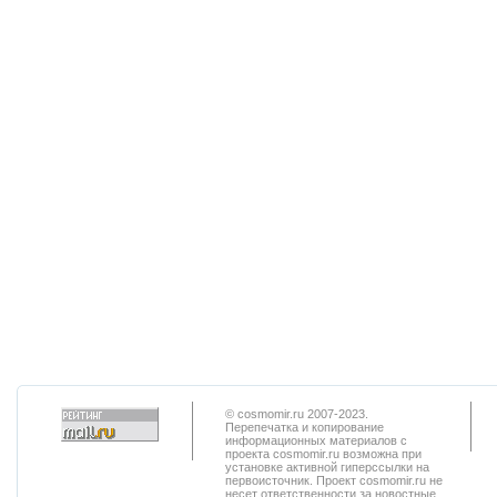
© cosmomir.ru 2007-2023.
Перепечатка и копирование
информационных материалов с
проекта cosmomir.ru возможна при
установке активной гиперссылки на
первоисточник. Проект cosmomir.ru не
несет ответственности за новостные