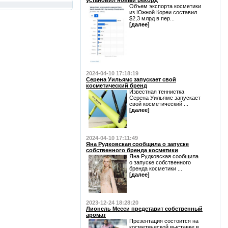
установил новый рекорд
Объем экспорта косметики
из Южной Кореи составил
$2,3 млрд в пер...
[далее]
2024-04-10 17:18:19
Серена Уильямс запускает свой
косметический бренд
Известная теннистка
Серена Уильямс запускает
свой косметический ...
[далее]
2024-04-10 17:11:49
Яна Рудковская сообщила о запуске
собственного бренда косметики
Яна Рудковская сообщила
о запуске собственного
бренда косметики ...
[далее]
2023-12-24 18:28:20
Лионель Месси представит собственный
аромат
Презентация состоится на
косметической выставке в