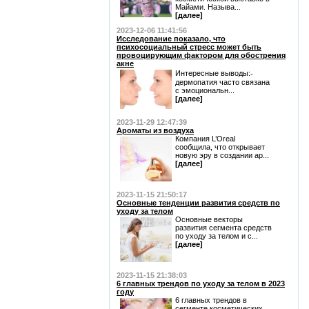
Майами. Называ...
[далее]
2023-12-06 11:41:56
Исследование показало, что
психосоциальный стресс может быть
провоцирующим фактором для обострения
акне
Интересные выводы:⁃
дермопатия часто связана
с эмоциональн...
[далее]
2023-11-29 12:47:39
Ароматы из воздуха
Компания L’Oreal
сообщила, что открывает
новую эру в создании ар...
[далее]
2023-11-15 21:50:17
Основные тенденции развития средств по
уходу за телом
Основные векторы
развития сегмента средств
по уходу за телом и с...
[далее]
2023-11-15 21:38:03
6 главных трендов по уходу за телом в 2023
году
6 главных трендов в
сегменте косметических