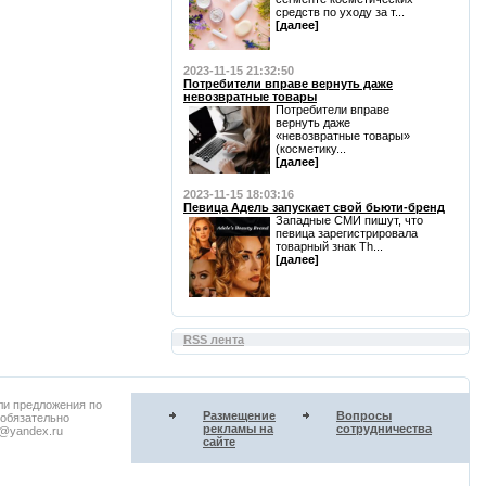
средств по уходу за т...
[далее]
2023-11-15 21:32:50
Потребители вправе вернуть даже
невозвратные товары
Потребители вправе
вернуть даже
«невозвратные товары»
(косметику...
[далее]
2023-11-15 18:03:16
Певица Адель запускает свой бьюти-бренд
Западные СМИ пишут, что
певица зарегистрировала
товарный знак Th...
[далее]
RSS лента
ли предложения по
Размещение
Вопросы
 обязательно
рекламы на
сотрудничества
u@yandex.ru
сайте