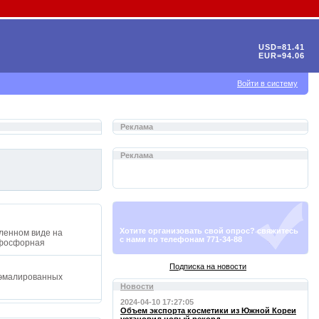
USD=81.41
EUR=94.06
Войти в систему
Реклама
Реклама
Хотите организовать свой опрос? свяжитесь
вленном виде на
с нами по телефонам 771-34-88
в: фосфорная
Подписка на новости
, эмалированных
Новости
2024-04-10 17:27:05
Объем экспорта косметики из Южной Кореи