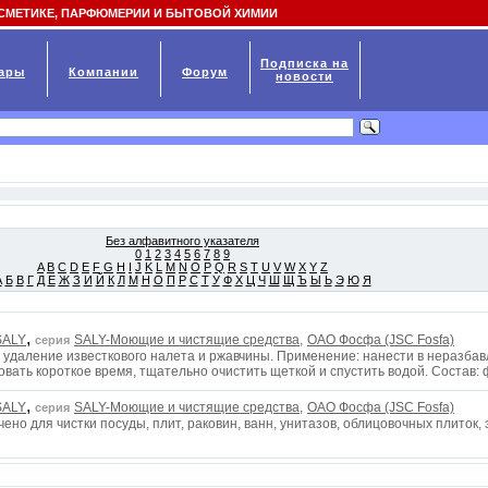
СМЕТИКЕ, ПАРФЮМЕРИИ И БЫТОВОЙ ХИМИИ
Подписка на
ары
Компании
Форум
новости
Без алфавитного указателя
0
1
2
3
4
5
6
7
8
9
A
B
C
D
E
F
G
H
I
J
K
L
M
N
O
P
Q
R
S
T
U
V
W
X
Y
Z
А
Б
В
Г
Д
Е
Ж
З
И
Й
К
Л
М
Н
О
П
Р
С
Т
У
Ф
Х
Ц
Ч
Ш
Щ
Ъ
Ы
Ь
Э
Ю
Я
,
SALY
SALY-Моющие и чистящие средства,
ОАО Фосфа (JSC Fosfa)
серия
 удаление известкового налета и ржавчины. Применение: нанести в неразба
овать короткое время, тщательно очистить щеткой и спустить водой. Соста
,
SALY
SALY-Моющие и чистящие средства,
ОАО Фосфа (JSC Fosfa)
серия
чено для чистки посуды, плит, раковин, ванн, унитазов, облицовочных плиток