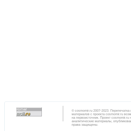
© cosmomir.ru 2007-2023. Перепечатк
материалов с проекта cosmomir.ru воз
на первоисточник. Проект cosmomir.ru 
аналитические материалы, опубликован
права защищены.