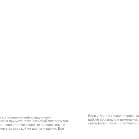
Если у Вас возникли вопросы и
а и копирование информационных
работe портала или пожелания,
можна при установке активной гиперссылки
свяжитесь с нами - cosmomir.r
не несет ответственности за новостные и
ные со ссылкой на другие издания. Все