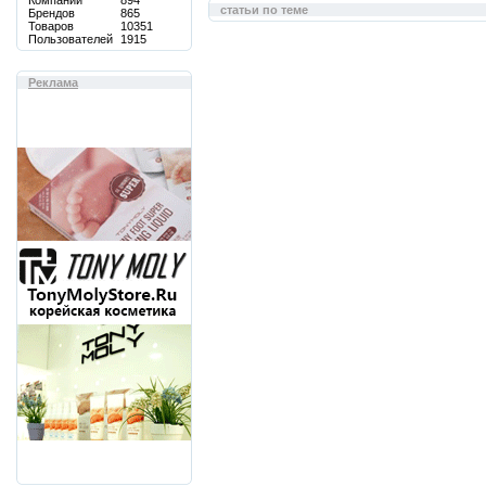
Компаний
894
статьи по теме
Брендов
865
Товаров
10351
Пользователей
1915
Реклама