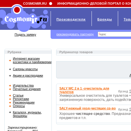
Field 'news_title' doesn't have a default value
COSMOMIR.RU
ИНФОРМАЦИОННО-ДЕЛОВОЙ ПОРТАЛ О КО
Производители
Бренды
Тов
рекомендовать партнеру
Подать заявку
Рубрики
Рубрикатор товаров
Интернет магазин
косметики и парфюмерии
Салоны красоты
Акции и распродажи
Издательства
SALY WC 2 в 1 -очиститель для
Печатные издания
брэнд
туалетов
Статьи
Универсальное очиститель для туалетов +
Репортажи
загрязненную поверхность, дать подейств
Рекомендации
Опросы
SALY-нежный уход-чистящее ср-во
брэнд
Каталоги, журналы,
Хорошее
чистящее средство
. Предназна
брошюры
предметов и т.п.
Зарегистрировано: