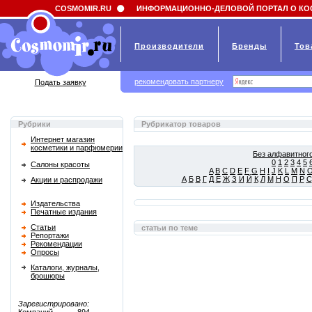
Field 'news_title' doesn't have a default value
COSMOMIR.RU
ИНФОРМАЦИОННО-ДЕЛОВОЙ ПОРТАЛ О КО
Производители
Бренды
Тов
рекомендовать партнеру
Подать заявку
Рубрики
Рубрикатор товаров
Интернет магазин
косметики и парфюмерии
Без алфавитного
0
1
2
3
4
5
Салоны красоты
A
B
C
D
E
F
G
H
I
J
K
L
M
N
А
Б
В
Г
Д
Е
Ж
З
И
Й
К
Л
М
Н
О
П
Р
С
Акции и распродажи
Издательства
Печатные издания
Статьи
статьи по теме
Репортажи
Рекомендации
Опросы
Каталоги, журналы,
брошюры
Зарегистрировано: