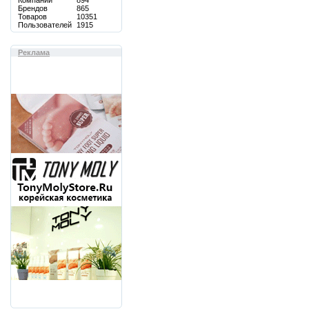
Компаний
894
Брендов
865
Товаров
10351
Пользователей
1915
Реклама