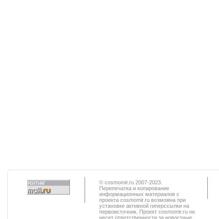
© cosmomir.ru 2007-2023.
Перепечатка и копирование
информационных материалов с
проекта cosmomir.ru возможна при
установке активной гиперссылки на
первоисточник. Проект cosmomir.ru не
несет ответственности за новостные