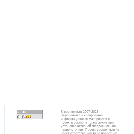
© cosmomir.ru 2007-2023.
Перепечатка и копирование
информационных материалов с
проекта cosmomir.ru возможна при
установке активной гиперссылки на
первоисточник. Проект cosmomir.ru не
несет ответственности за новостные