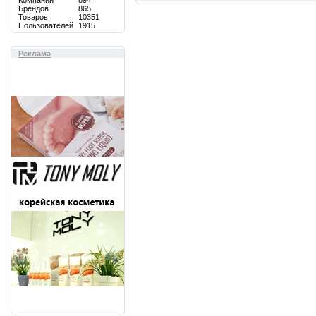
Компаний
894
Брендов
865
Товаров
10351
Пользователей
1915
Реклама