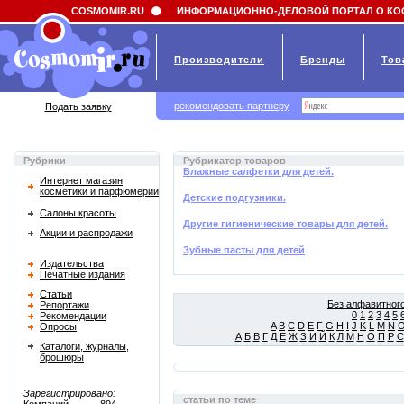
Field 'news_title' doesn't have a default value
COSMOMIR.RU
ИНФОРМАЦИОННО-ДЕЛОВОЙ ПОРТАЛ О КО
Производители
Бренды
Тов
рекомендовать партнеру
Подать заявку
Рубрики
Рубрикатор товаров
Влажные салфетки для детей.
Интернет магазин
косметики и парфюмерии
Детские подгузники.
Салоны красоты
Другие гигиенические товары для детей.
Акции и распродажи
Зубные пасты для детей
Издательства
Печатные издания
Статьи
Без алфавитного
Репортажи
0
1
2
3
4
5
Рекомендации
A
B
C
D
E
F
G
H
I
J
K
L
M
N
Опросы
А
Б
В
Г
Д
Е
Ж
З
И
Й
К
Л
М
Н
О
П
Р
С
Каталоги, журналы,
брошюры
Зарегистрировано:
статьи по теме