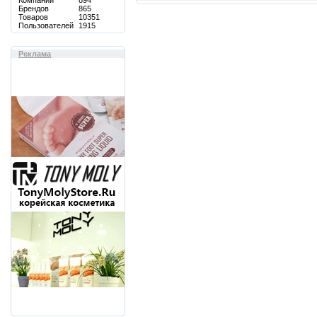
Компаний
894
Брендов
865
Товаров
10351
Пользователей
1915
Реклама