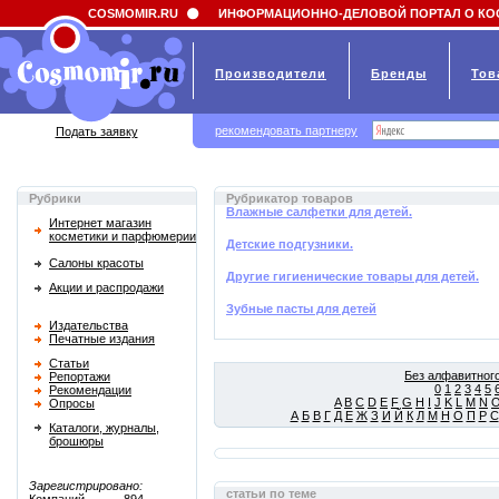
Field 'news_title' doesn't have a default value
COSMOMIR.RU
ИНФОРМАЦИОННО-ДЕЛОВОЙ ПОРТАЛ О КО
Производители
Бренды
Тов
рекомендовать партнеру
Подать заявку
Рубрики
Рубрикатор товаров
Влажные салфетки для детей.
Интернет магазин
косметики и парфюмерии
Детские подгузники.
Салоны красоты
Другие гигиенические товары для детей.
Акции и распродажи
Зубные пасты для детей
Издательства
Печатные издания
Статьи
Без алфавитного
Репортажи
0
1
2
3
4
5
Рекомендации
A
B
C
D
E
F
G
H
I
J
K
L
M
N
Опросы
А
Б
В
Г
Д
Е
Ж
З
И
Й
К
Л
М
Н
О
П
Р
С
Каталоги, журналы,
брошюры
Зарегистрировано:
статьи по теме