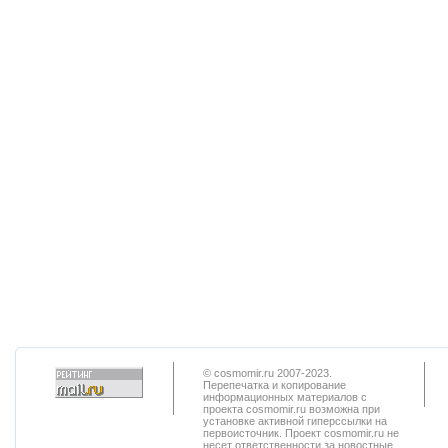
© cosmomir.ru 2007-2023.
Перепечатка и копирование
информационных материалов с
проекта cosmomir.ru возможна при
установке активной гиперссылки на
первоисточник. Проект cosmomir.ru не
несет ответственности за новостные