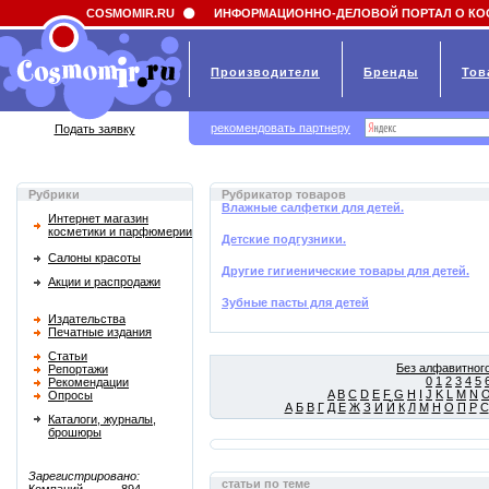
Field 'news_title' doesn't have a default value
COSMOMIR.RU
ИНФОРМАЦИОННО-ДЕЛОВОЙ ПОРТАЛ О КО
Производители
Бренды
Тов
рекомендовать партнеру
Подать заявку
Рубрики
Рубрикатор товаров
Влажные салфетки для детей.
Интернет магазин
косметики и парфюмерии
Детские подгузники.
Салоны красоты
Другие гигиенические товары для детей.
Акции и распродажи
Зубные пасты для детей
Издательства
Печатные издания
Статьи
Без алфавитного
Репортажи
0
1
2
3
4
5
Рекомендации
A
B
C
D
E
F
G
H
I
J
K
L
M
N
Опросы
А
Б
В
Г
Д
Е
Ж
З
И
Й
К
Л
М
Н
О
П
Р
С
Каталоги, журналы,
брошюры
Зарегистрировано:
статьи по теме