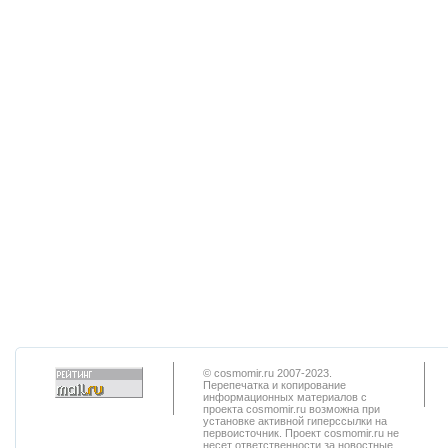
© cosmomir.ru 2007-2023.
Перепечатка и копирование
информационных материалов с
проекта cosmomir.ru возможна при
установке активной гиперссылки на
первоисточник. Проект cosmomir.ru не
несет ответственности за новостные