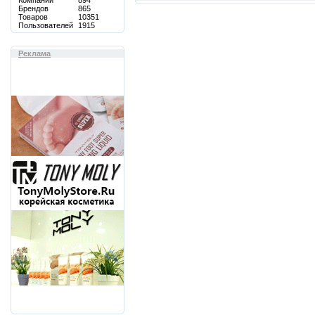
Компаний
894
Брендов
865
Товаров
10351
Пользователей
1915
Реклама