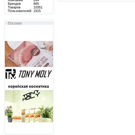
Компаний
894
Брендов
865
Товаров
10351
Пользователей
1915
Реклама