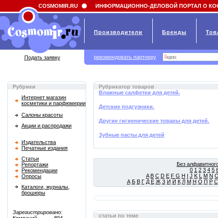
Field 'news_title' doesn't have a default value
COSMOMIR.RU
ИНФОРМАЦИОННО-ДЕЛОВОЙ ПОРТАЛ О КО
Производители
Бренды
Тов
рекомендовать партнеру
Подать заявку
Рубрики
Рубрикатор товаров
Влажные салфетки для детей.
Интернет магазин
косметики и парфюмерии
Детские подгузники.
Салоны красоты
Другие гигиенические товары для детей.
Акции и распродажи
Зубные пасты для детей
Издательства
Печатные издания
Статьи
Без алфавитного
Репортажи
0
1
2
3
4
5
Рекомендации
A
B
C
D
E
F
G
H
I
J
K
L
M
N
Опросы
А
Б
В
Г
Д
Е
Ж
З
И
Й
К
Л
М
Н
О
П
Р
С
Каталоги, журналы,
брошюры
Зарегистрировано:
статьи по теме