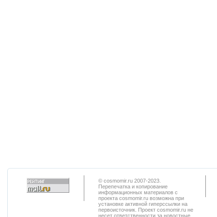
© cosmomir.ru 2007-2023.
Перепечатка и копирование
информационных материалов с
проекта cosmomir.ru возможна при
установке активной гиперссылки на
первоисточник. Проект cosmomir.ru не
несет ответственности за новостные