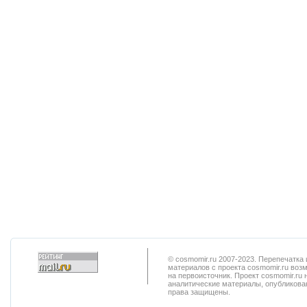
© cosmomir.ru 2007-2023. Перепечатк
материалов с проекта cosmomir.ru воз
на первоисточник. Проект cosmomir.ru 
аналитические материалы, опубликован
права защищены.