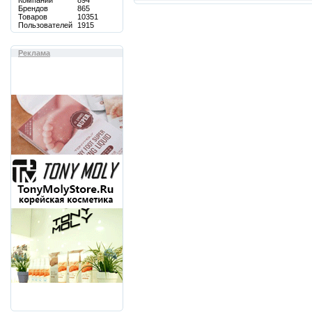
Компаний
894
Брендов
865
Товаров
10351
Пользователей
1915
Реклама