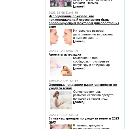
Майами. Называ...
[далее]
2023-12-06 11:41:56
Исследование показало, что
психосоциальный стресс может быть
провоцирующим фактором для обострения
акне
Интересные выводы:⁃
дермопатия часто связана
с эмоциональн...
[далее]
2023-11-29 12:47:39
Ароматы из воздуха
Компания L’Oreal
сообщила, что открывает
новую эру в создании ар...
[далее]
2023-11-15 21:50:17
Основные тенденции развития средств по
уходу за телом
Основные векторы
развития сегмента средств
по уходу за телом и с...
[далее]
2023-11-15 21:38:03
6 главных трендов по уходу за телом в 2023
году
6 главных трендов в
сегменте косметических