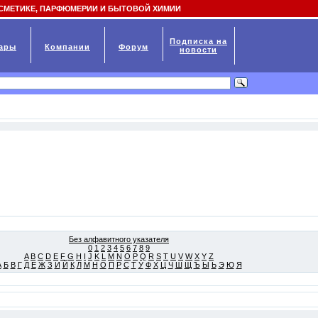
СМЕТИКЕ, ПАРФЮМЕРИИ И БЫТОВОЙ ХИМИИ
Подписка на
ары
Компании
Форум
новости
Без алфавитного указателя
0
1
2
3
4
5
6
7
8
9
A
B
C
D
E
F
G
H
I
J
K
L
M
N
O
P
Q
R
S
T
U
V
W
X
Y
Z
А
Б
В
Г
Д
Е
Ж
З
И
Й
К
Л
М
Н
О
П
Р
С
Т
У
Ф
Х
Ц
Ч
Ш
Щ
Ъ
Ы
Ь
Э
Ю
Я