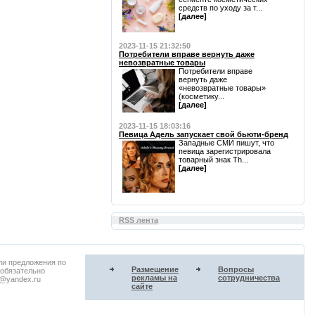
средств по уходу за т...
[далее]
2023-11-15 21:32:50
Потребители вправе вернуть даже
невозвратные товары
Потребители вправе
вернуть даже
«невозвратные товары»
(косметику...
[далее]
2023-11-15 18:03:16
Певица Адель запускает свой бьюти-бренд
Западные СМИ пишут, что
певица зарегистрировала
товарный знак Th...
[далее]
RSS лента
ли предложения по
Размещение
Вопросы
 обязательно
рекламы на
сотрудничества
u@yandex.ru
сайте