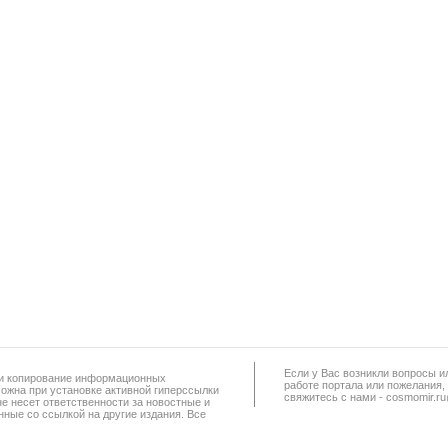
Если у Вас возникли вопросы и
а и копирование информационных
работe портала или пожелания,
можна при установке активной гиперссылки
свяжитесь с нами - cosmomir.r
не несет ответственности за новостные и
ные со ссылкой на другие издания. Все