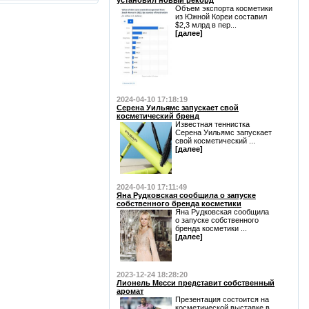
установил новый рекорд
Объем экспорта косметики
из Южной Кореи составил
$2,3 млрд в пер...
[далее]
2024-04-10 17:18:19
Серена Уильямс запускает свой
косметический бренд
Известная теннистка
Серена Уильямс запускает
свой косметический ...
[далее]
2024-04-10 17:11:49
Яна Рудковская сообщила о запуске
собственного бренда косметики
Яна Рудковская сообщила
о запуске собственного
бренда косметики ...
[далее]
2023-12-24 18:28:20
Лионель Месси представит собственный
аромат
Презентация состоится на
косметической выставке в