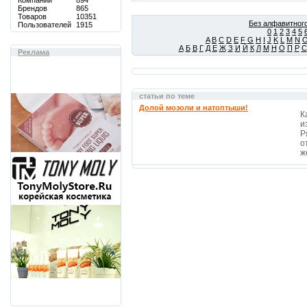
Компаний
894
Брендов
865
Товаров
10351
Без алфавитного
Пользователей
1915
0
1
2
3
4
5
A
B
C
D
E
F
G
H
I
J
K
L
M
N
А
Б
В
Г
Д
Е
Ж
З
И
Й
К
Л
М
Н
О
П
Р
С
Реклама
статьи по теме
Долой мозоли и натоптыши!
К
и
Р
о
ж