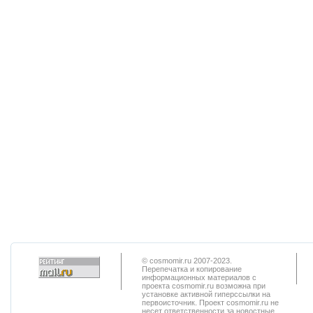
© cosmomir.ru 2007-2023.
Перепечатка и копирование
информационных материалов с
проекта cosmomir.ru возможна при
установке активной гиперссылки на
первоисточник. Проект cosmomir.ru не
несет ответственности за новостные