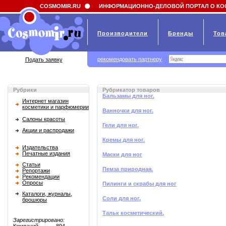
Field 'news_title' doesn't have a default value
COSMOMIR.RU
ИНФОРМАЦИОННО-ДЕЛОВОЙ ПОРТАЛ О КО
Производители
Бренды
Тов
рекомендовать партнеру
Подать заявку
Рубрики
Рубрикатор товаров
Бальзамы для ног.
Интернет магазин
косметики и парфюмерии
Ванночки для ног.
Салоны красоты
Гели для ног.
Акции и распродажи
Кремы для ног.
Издательства
Печатные издания
Маски для ног
Статьи
Пемза природная.
Репортажи
Рекомендации
Опросы
Пилинги и скрабы для ног
Каталоги, журналы,
Соли для ног.
брошюры
Тальк косметический.
Зарегистрировано: