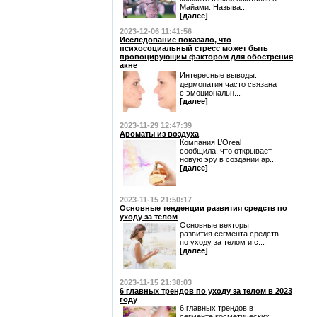
Майами. Называ...
[далее]
2023-12-06 11:41:56
Исследование показало, что
психосоциальный стресс может быть
провоцирующим фактором для обострения
акне
Интересные выводы:⁃
дермопатия часто связана
с эмоциональн...
[далее]
2023-11-29 12:47:39
Ароматы из воздуха
Компания L’Oreal
сообщила, что открывает
новую эру в создании ар...
[далее]
2023-11-15 21:50:17
Основные тенденции развития средств по
уходу за телом
Основные векторы
развития сегмента средств
по уходу за телом и с...
[далее]
2023-11-15 21:38:03
6 главных трендов по уходу за телом в 2023
году
6 главных трендов в
сегменте косметических