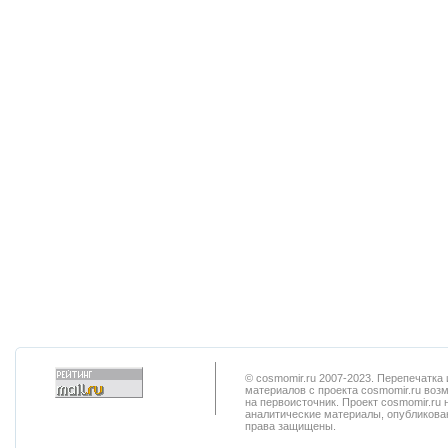
© cosmomir.ru 2007-2023. Перепечатк
материалов с проекта cosmomir.ru воз
на первоисточник. Проект cosmomir.ru 
аналитические материалы, опубликован
права защищены.