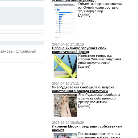
установил новый рекорд
Объем экспорта косметики
из Южной Кореи составил
$2,3 млрд в пер...
[далее]
2024-04-10 17:18:19
Серена Уильямс запускает свой
Рязанова «Служебный
косметический бренд
Известная теннистка
Серена Уильямс запускает
свой косметический ...
[далее]
2024-04-10 17:11:49
Яна Рудковская сообщила о запуске
собственного бренда косметики
Яна Рудковская сообщила
о запуске собственного
бренда косметики ...
[далее]
2023-12-24 18:28:20
Лионель Месси представит собственный
аромат
Презентация состоится на
косметической выставке в