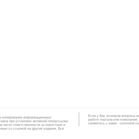
Если у Вас возникли вопросы и
а и копирование информационных
работe портала или пожелания,
можна при установке активной гиперссылки
свяжитесь с нами - cosmomir.r
не несет ответственности за новостные и
ные со ссылкой на другие издания. Все