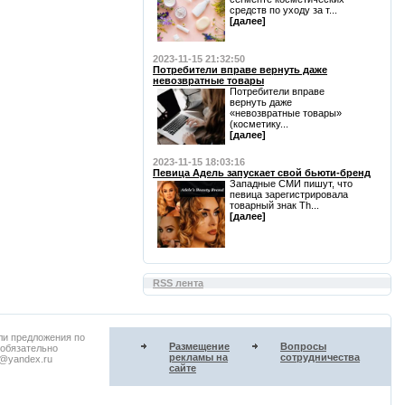
средств по уходу за т...
[далее]
2023-11-15 21:32:50
Потребители вправе вернуть даже
невозвратные товары
Потребители вправе
вернуть даже
«невозвратные товары»
(косметику...
[далее]
2023-11-15 18:03:16
Певица Адель запускает свой бьюти-бренд
Западные СМИ пишут, что
певица зарегистрировала
товарный знак Th...
[далее]
RSS лента
ли предложения по
Размещение
Вопросы
 обязательно
рекламы на
сотрудничества
u@yandex.ru
сайте