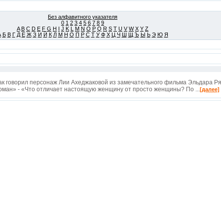
Без алфавитного указателя
0
1
2
3
4
5
6
7
8
9
A
B
C
D
E
F
G
H
I
J
K
L
M
N
O
P
Q
R
S
T
U
V
W
X
Y
Z
А
Б
В
Г
Д
Е
Ж
З
И
Й
К
Л
М
Н
О
П
Р
С
Т
У
Ф
Х
Ц
Ч
Ш
Щ
Ъ
Ы
Ь
Э
Ю
Я
ак говорил персонаж Лии Ахеджаковой из замечательного фильма Эльдара 
оман» - «Что отличает настоящую женщину от просто женщины? По ...
[далее]