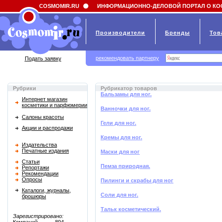
Field 'news_title' doesn't have a default value
COSMOMIR.RU
ИНФОРМАЦИОННО-ДЕЛОВОЙ ПОРТАЛ О КО
Производители
Бренды
Тов
рекомендовать партнеру
Подать заявку
Рубрики
Рубрикатор товаров
Бальзамы для ног.
Интернет магазин
косметики и парфюмерии
Ванночки для ног.
Салоны красоты
Гели для ног.
Акции и распродажи
Кремы для ног.
Издательства
Печатные издания
Маски для ног
Статьи
Пемза природная.
Репортажи
Рекомендации
Опросы
Пилинги и скрабы для ног
Каталоги, журналы,
Соли для ног.
брошюры
Тальк косметический.
Зарегистрировано: