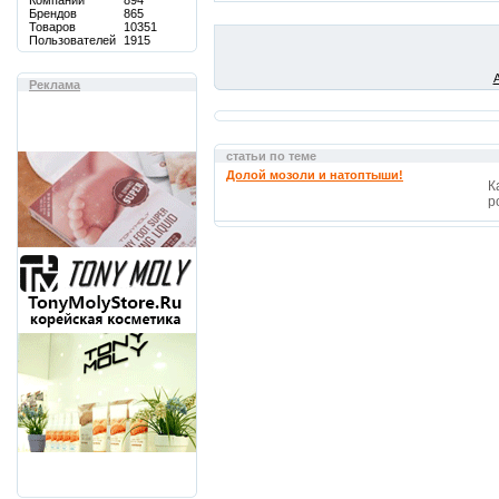
Компаний
894
Брендов
865
Товаров
10351
Пользователей
1915
Реклама
статьи по теме
Долой мозоли и натоптыши!
К
р