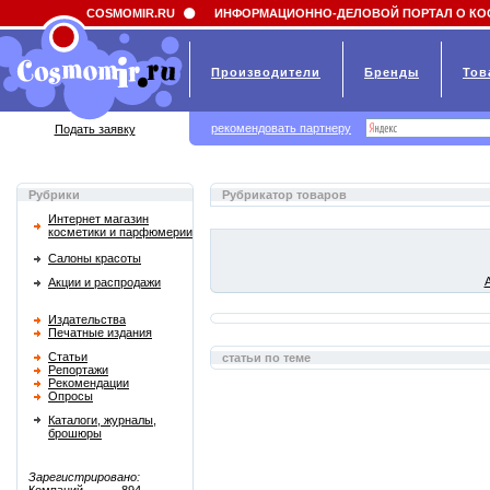
Field 'news_title' doesn't have a default value
COSMOMIR.RU
ИНФОРМАЦИОННО-ДЕЛОВОЙ ПОРТАЛ О КО
Производители
Бренды
Тов
рекомендовать партнеру
Подать заявку
Рубрики
Рубрикатор товаров
Интернет магазин
косметики и парфюмерии
Салоны красоты
Акции и распродажи
Издательства
Печатные издания
Статьи
статьи по теме
Репортажи
Рекомендации
Опросы
Каталоги, журналы,
брошюры
Зарегистрировано: