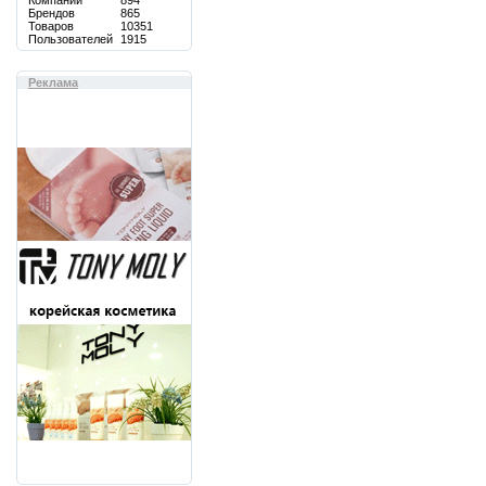
Компаний
894
Брендов
865
Товаров
10351
Пользователей
1915
Реклама