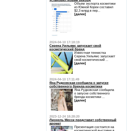
установил новый рекорд
Объем экспорта косметики
из Южной Кореи составил
$2,3 млрд в пер...
[далее]
2024-04-10 17:18:19
Серена Уильямс запускает свой
косметический бренд
Известная теннистка
Серена Уильямс запускает
свой косметический ...
[далее]
2024-04-10 17:11:49
Яна Рудковская сообщила о запуске
собственного бренда косметики
Яна Рудковская сообщила
о запуске собственного
бренда косметики ...
[далее]
2023-12-24 18:28:20
Лионель Месси представит собственный
аромат
Презентация состоится на
косметической выставке в