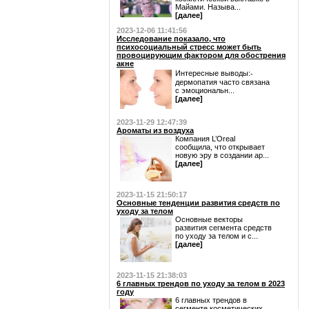
Майами. Называ...
[далее]
2023-12-06 11:41:56
Исследование показало, что
психосоциальный стресс может быть
провоцирующим фактором для обострения
акне
Интересные выводы:⁃
дермопатия часто связана
с эмоциональн...
[далее]
2023-11-29 12:47:39
Ароматы из воздуха
Компания L’Oreal
сообщила, что открывает
новую эру в создании ар...
[далее]
2023-11-15 21:50:17
Основные тенденции развития средств по
уходу за телом
Основные векторы
развития сегмента средств
по уходу за телом и с...
[далее]
2023-11-15 21:38:03
6 главных трендов по уходу за телом в 2023
году
6 главных трендов в
сегменте косметических