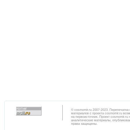
© cosmomir.ru 2007-2023. Перепечатк
материалов с проекта cosmomir.ru воз
на первоисточник. Проект cosmomir.ru 
аналитические материалы, опубликован
права защищены.