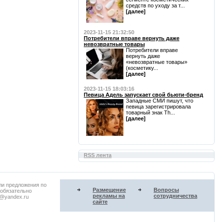
средств по уходу за т...
[далее]
2023-11-15 21:32:50
Потребители вправе вернуть даже
невозвратные товары
Потребители вправе
вернуть даже
«невозвратные товары»
(косметику...
[далее]
2023-11-15 18:03:16
Певица Адель запускает свой бьюти-бренд
Западные СМИ пишут, что
певица зарегистрировала
товарный знак Th...
[далее]
RSS лента
ли предложения по
Размещение
Вопросы
 обязательно
рекламы на
сотрудничества
u@yandex.ru
сайте