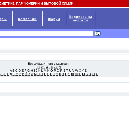
СМЕТИКЕ, ПАРФЮМЕРИИ И БЫТОВОЙ ХИМИИ
Подписка на
ары
Компании
Форум
новости
Без алфавитного указателя
0
1
2
3
4
5
6
7
8
9
A
B
C
D
E
F
G
H
I
J
K
L
M
N
O
P
Q
R
S
T
U
V
W
X
Y
Z
А
Б
В
Г
Д
Е
Ж
З
И
Й
К
Л
М
Н
О
П
Р
С
Т
У
Ф
Х
Ц
Ч
Ш
Щ
Ъ
Ы
Ь
Э
Ю
Я