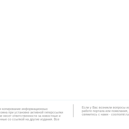
Если у Вас возникли вопросы и
а и копирование информационных
работe портала или пожелания,
можна при установке активной гиперссылки
свяжитесь с нами - cosmomir.r
не несет ответственности за новостные и
ные со ссылкой на другие издания. Все