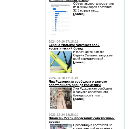
установил новый рекорд
Объем экспорта косметики
из Южной Кореи составил
$2,3 млрд в пер...
[далее]
2024-04-10 17:18:19
Серена Уильямс запускает свой
косметический бренд
Известная теннистка
Серена Уильямс запускает
свой косметический ...
[далее]
2024-04-10 17:11:49
Яна Рудковская сообщила о запуске
собственного бренда косметики
Яна Рудковская сообщила
о запуске собственного
бренда косметики ...
[далее]
2023-12-24 18:28:20
Лионель Месси представит собственный
аромат
Презентация состоится на
косметической выставке в