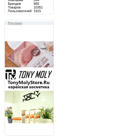
Компаний
894
Брендов
865
Товаров
10351
Пользователей
1915
Реклама