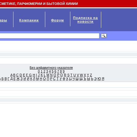
СМЕТИКЕ, ПАРФЮМЕРИИ И БЫТОВОЙ ХИМИИ
Подписка на
ары
Компании
Форум
новости
Без алфавитного указателя
0
1
2
3
4
5
6
7
8
9
A
B
C
D
E
F
G
H
I
J
K
L
M
N
O
P
Q
R
S
T
U
V
W
X
Y
Z
А
Б
В
Г
Д
Е
Ж
З
И
Й
К
Л
М
Н
О
П
Р
С
Т
У
Ф
Х
Ц
Ч
Ш
Щ
Ъ
Ы
Ь
Э
Ю
Я