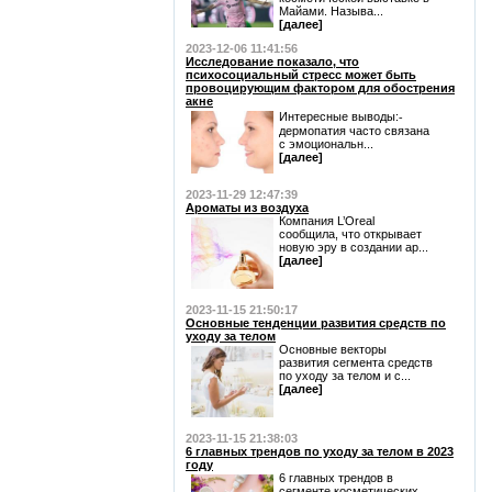
Майами. Называ...
[далее]
2023-12-06 11:41:56
Исследование показало, что
психосоциальный стресс может быть
провоцирующим фактором для обострения
акне
Интересные выводы:⁃
дермопатия часто связана
с эмоциональн...
[далее]
2023-11-29 12:47:39
Ароматы из воздуха
Компания L’Oreal
сообщила, что открывает
новую эру в создании ар...
[далее]
2023-11-15 21:50:17
Основные тенденции развития средств по
уходу за телом
Основные векторы
развития сегмента средств
по уходу за телом и с...
[далее]
2023-11-15 21:38:03
6 главных трендов по уходу за телом в 2023
году
6 главных трендов в
сегменте косметических