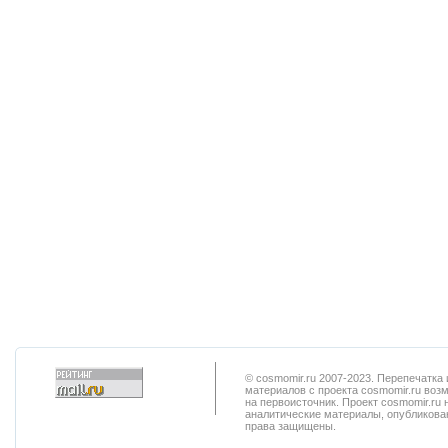
© cosmomir.ru 2007-2023. Перепечатк
материалов с проекта cosmomir.ru воз
на первоисточник. Проект cosmomir.ru 
аналитические материалы, опубликован
права защищены.