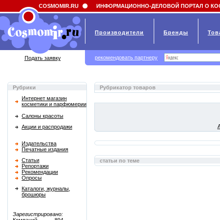
Field 'news_title' doesn't have a default value
COSMOMIR.RU
ИНФОРМАЦИОННО-ДЕЛОВОЙ ПОРТАЛ О КО
Производители
Бренды
Тов
рекомендовать партнеру
Подать заявку
Рубрики
Рубрикатор товаров
Интернет магазин
косметики и парфюмерии
Салоны красоты
Акции и распродажи
Издательства
Печатные издания
Статьи
статьи по теме
Репортажи
Рекомендации
Опросы
Каталоги, журналы,
брошюры
Зарегистрировано: