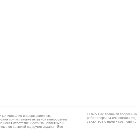
Если у Вас возникли вопросы и
а и копирование информационных
работe портала или пожелания,
можна при установке активной гиперссылки
свяжитесь с нами - cosmomir.r
не несет ответственности за новостные и
ные со ссылкой на другие издания. Все