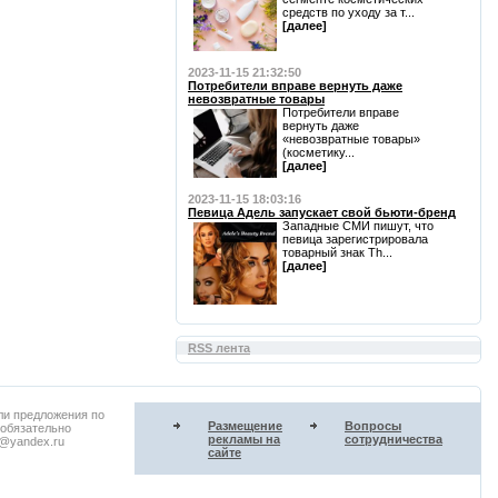
средств по уходу за т...
[далее]
2023-11-15 21:32:50
Потребители вправе вернуть даже
невозвратные товары
Потребители вправе
вернуть даже
«невозвратные товары»
(косметику...
[далее]
2023-11-15 18:03:16
Певица Адель запускает свой бьюти-бренд
Западные СМИ пишут, что
певица зарегистрировала
товарный знак Th...
[далее]
RSS лента
ли предложения по
Размещение
Вопросы
 обязательно
рекламы на
сотрудничества
u@yandex.ru
сайте