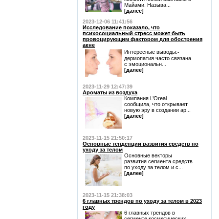
Майами. Называ...
[далее]
2023-12-06 11:41:56
Исследование показало, что
психосоциальный стресс может быть
провоцирующим фактором для обострения
акне
Интересные выводы:⁃
дермопатия часто связана
с эмоциональн...
[далее]
2023-11-29 12:47:39
Ароматы из воздуха
Компания L’Oreal
сообщила, что открывает
новую эру в создании ар...
[далее]
2023-11-15 21:50:17
Основные тенденции развития средств по
уходу за телом
Основные векторы
развития сегмента средств
по уходу за телом и с...
[далее]
2023-11-15 21:38:03
6 главных трендов по уходу за телом в 2023
году
6 главных трендов в
сегменте косметических