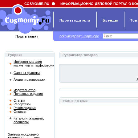
Field 'news_title' doesn't have a default value
COSMOMIR.RU
ИНФОРМАЦИОННО-ДЕЛОВОЙ ПОРТАЛ О КО
Производители
Бренды
Тов
рекомендовать партнеру
Подать заявку
Рубрики
Рубрикатор товаров
Интернет магазин
косметики и парфюмерии
Салоны красоты
Акции и распродажи
Издательства
Печатные издания
Статьи
статьи по теме
Репортажи
Рекомендации
Опросы
Каталоги, журналы,
брошюры
Зарегистрировано: