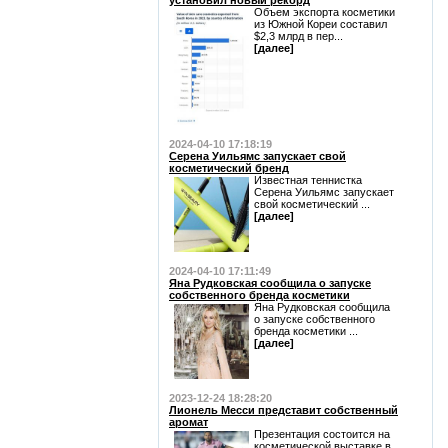
установил новый рекорд
Объем экспорта косметики
из Южной Кореи составил
$2,3 млрд в пер...
[далее]
2024-04-10 17:18:19
Серена Уильямс запускает свой
косметический бренд
Известная теннистка
Серена Уильямс запускает
свой косметический ...
[далее]
2024-04-10 17:11:49
Яна Рудковская сообщила о запуске
собственного бренда косметики
Яна Рудковская сообщила
о запуске собственного
бренда косметики ...
[далее]
2023-12-24 18:28:20
Лионель Месси представит собственный
аромат
Презентация состоится на
косметической выставке в