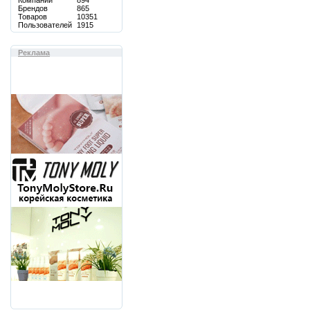
Компаний
894
Брендов
865
Товаров
10351
Пользователей
1915
Реклама