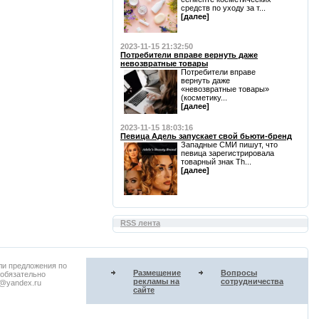
средств по уходу за т...
[далее]
2023-11-15 21:32:50
Потребители вправе вернуть даже
невозвратные товары
Потребители вправе
вернуть даже
«невозвратные товары»
(косметику...
[далее]
2023-11-15 18:03:16
Певица Адель запускает свой бьюти-бренд
Западные СМИ пишут, что
певица зарегистрировала
товарный знак Th...
[далее]
RSS лента
ли предложения по
Размещение
Вопросы
 обязательно
рекламы на
сотрудничества
u@yandex.ru
сайте