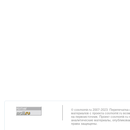
© cosmomir.ru 2007-2023. Перепечатк
материалов с проекта cosmomir.ru воз
на первоисточник. Проект cosmomir.ru 
аналитические материалы, опубликован
права защищены.