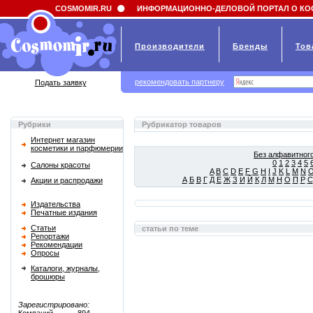
Field 'news_title' doesn't have a default value
COSMOMIR.RU
ИНФОРМАЦИОННО-ДЕЛОВОЙ ПОРТАЛ О КО
Производители
Бренды
Тов
рекомендовать партнеру
Подать заявку
Рубрики
Рубрикатор товаров
Интернет магазин
косметики и парфюмерии
Без алфавитного
0
1
2
3
4
5
Салоны красоты
A
B
C
D
E
F
G
H
I
J
K
L
M
N
А
Б
В
Г
Д
Е
Ж
З
И
Й
К
Л
М
Н
О
П
Р
С
Акции и распродажи
Издательства
Печатные издания
Статьи
статьи по теме
Репортажи
Рекомендации
Опросы
Каталоги, журналы,
брошюры
Зарегистрировано: