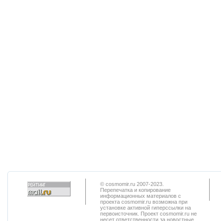
© cosmomir.ru 2007-2023.
Перепечатка и копирование
информационных материалов с
проекта cosmomir.ru возможна при
установке активной гиперссылки на
первоисточник. Проект cosmomir.ru не
несет ответственности за новостные