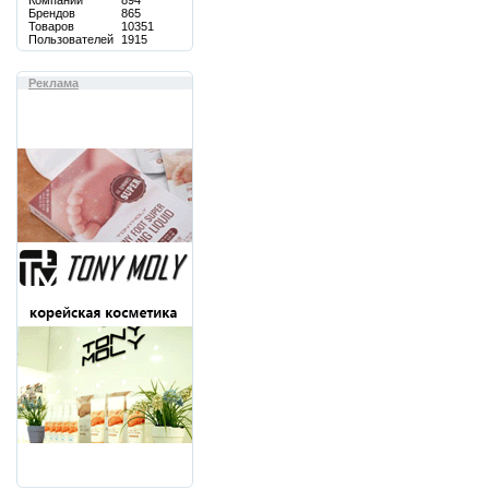
Компаний
894
Брендов
865
Товаров
10351
Пользователей
1915
Реклама