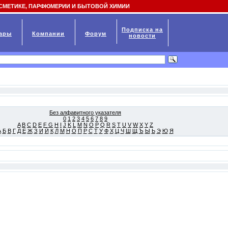
СМЕТИКЕ, ПАРФЮМЕРИИ И БЫТОВОЙ ХИМИИ
Подписка на
ары
Компании
Форум
новости
Без алфавитного указателя
0
1
2
3
4
5
6
7
8
9
A
B
C
D
E
F
G
H
I
J
K
L
M
N
O
P
Q
R
S
T
U
V
W
X
Y
Z
А
Б
В
Г
Д
Е
Ж
З
И
Й
К
Л
М
Н
О
П
Р
С
Т
У
Ф
Х
Ц
Ч
Ш
Щ
Ъ
Ы
Ь
Э
Ю
Я