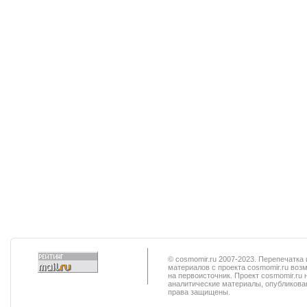
© cosmomir.ru 2007-2023. Перепечатк
материалов с проекта cosmomir.ru воз
на первоисточник. Проект cosmomir.ru 
аналитические материалы, опубликован
права защищены.