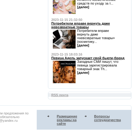
средств по уходу за т...
[далее]
2023-11-15 21:32:50
Потребители вправе вернуть даже
невозвратные товары
Потребители вправе
вернуть даже
«невозвратные товары»
(косметику...
[далее]
2023-11-15 18:03:16
Певица Адель запускает свой бьюти-бренд
Западные СМИ пишут, что
певица зарегистрировала
товарный знак Th...
[далее]
RSS лента
ли предложения по
Размещение
Вопросы
 обязательно
рекламы на
сотрудничества
u@yandex.ru
сайте