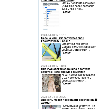
установил новый рекорд
Объем экспорта косметики
из Южной Кореи составил
$2,3 млрд в пер...
[далее]
2024-04-10 17:18:19
Серена Уильямс запускает свой
косметический бренд
Известная теннистка
Серена Уильямс запускает
свой косметический ...
[далее]
2024-04-10 17:11:49
Яна Рудковская сообщила о запуске
собственного бренда косметики
Яна Рудковская сообщила
о запуске собственного
бренда косметики ...
[далее]
2023-12-24 18:28:20
Лионель Месси представит собственный
аромат
Презентация состоится на
косметической выставке в