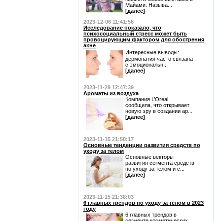
Майами. Называ...
[далее]
2023-12-06 11:41:56
Исследование показало, что
психосоциальный стресс может быть
провоцирующим фактором для обострения
акне
Интересные выводы:⁃
дермопатия часто связана
с эмоциональн...
[далее]
2023-11-29 12:47:39
Ароматы из воздуха
Компания L’Oreal
сообщила, что открывает
новую эру в создании ар...
[далее]
2023-11-15 21:50:17
Основные тенденции развития средств по
уходу за телом
Основные векторы
развития сегмента средств
по уходу за телом и с...
[далее]
2023-11-15 21:38:03
6 главных трендов по уходу за телом в 2023
году
6 главных трендов в
сегменте косметических