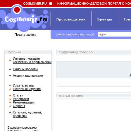
Field 'news_title' doesn't have a default value
COSMOMIR.RU
ИНФОРМАЦИОННО-ДЕЛОВОЙ ПОРТАЛ О КО
Производители
Бренды
Тов
рекомендовать партнеру
Подать заявку
Рубрики
Рубрикатор товаров
Интернет магазин
косметики и парфюмерии
Салоны красоты
Акции и распродажи
Издательства
Печатные издания
Статьи
статьи по теме
Репортажи
Рекомендации
Опросы
Каталоги, журналы,
брошюры
Зарегистрировано: