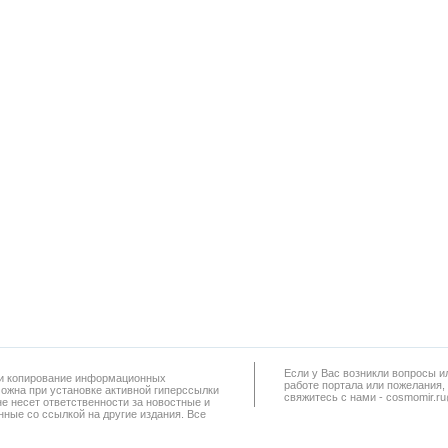
Если у Вас возникли вопросы и
а и копирование информационных
работe портала или пожелания,
можна при установке активной гиперссылки
свяжитесь с нами - cosmomir.r
не несет ответственности за новостные и
ные со ссылкой на другие издания. Все