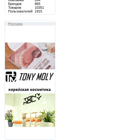
Компаний
894
Брендов
865
Товаров
10351
Пользователей
1915
Реклама