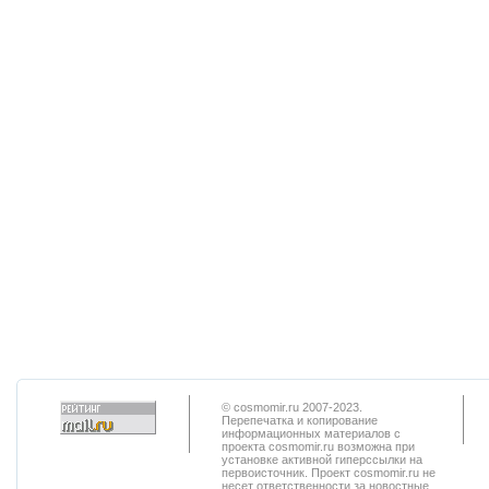
© cosmomir.ru 2007-2023.
Перепечатка и копирование
информационных материалов с
проекта cosmomir.ru возможна при
установке активной гиперссылки на
первоисточник. Проект cosmomir.ru не
несет ответственности за новостные