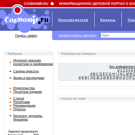
Field 'news_title' doesn't have a default value
COSMOMIR.RU
ИНФОРМАЦИОННО-ДЕЛОВОЙ ПОРТАЛ О КО
Производители
Бренды
Тов
рекомендовать партнеру
Подать заявку
Рубрики
Рубрикатор товаров
Интернет магазин
косметики и парфюмерии
Без алфавитного
0
1
2
3
4
5
Салоны красоты
A
B
C
D
E
F
G
H
I
J
K
L
M
N
А
Б
В
Г
Д
Е
Ж
З
И
Й
К
Л
М
Н
О
П
Р
С
Акции и распродажи
Издательства
Печатные издания
Статьи
статьи по теме
Репортажи
Рекомендации
Опросы
Каталоги, журналы,
брошюры
Зарегистрировано: