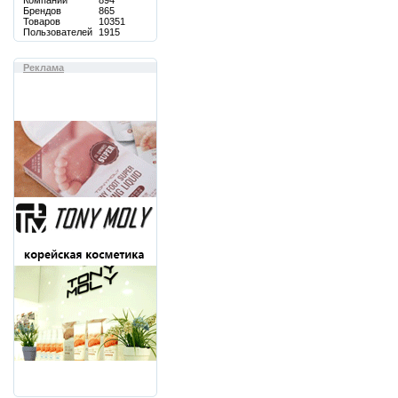
Компаний
894
Брендов
865
Товаров
10351
Пользователей
1915
Реклама