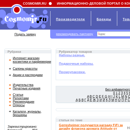
Field 'news_title' doesn't have a default value
COSMOMIR.RU
ИНФОРМАЦИОННО-ДЕЛОВОЙ ПОРТАЛ О КО
Производители
Бренды
Тов
рекомендовать партнеру
Подать заявку
Рубрики
Рубрикатор товаров
Наборы разные.
Интернет магазин
косметики и парфюмерии
Подарочные наборы.
Салоны красоты
Промоупаковки.
Акции и распродажи
Издательства
Печатные издания
Без алфавитного
0
1
2
3
4
5
Статьи
A
B
C
D
E
F
G
H
I
J
K
L
M
N
Репортажи
А
Б
В
Г
Д
Е
Ж
З
И
Й
К
Л
М
Н
О
П
Р
С
Рекомендации
Опросы
Каталоги, журналы,
брошюры
статьи по теме
Gerresheimer получается награду FiFi за
Зарегистрировано:
Н
дизайн флакона аромата Attitude от