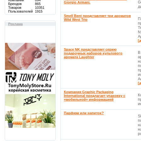
Компаний
894
G
Giorgio Armani.
Брендов
865
д
Товаров
10351
Пользователей
1915
Smell Bent представляет три ароматов
П
Wild West Trio
п
Реклама
T
N
А
[
Space NK представляет серию
В
подарочных наборов культового
а
аромата Laughter
н
п
п
и
А
[
Компания Graphic Packaging
К
International предлагает упаковку с
п
«мобильной» информацией
и
Парфюм или напиток?
S
п
н
н
ро