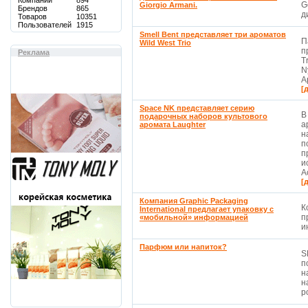
Компаний
894
G
Giorgio Armani.
Брендов
865
д
Товаров
10351
Пользователей
1915
Smell Bent представляет три ароматов
П
Wild West Trio
п
Реклама
T
N
А
[
Space NK представляет серию
В
подарочных наборов культового
а
аромата Laughter
н
п
п
и
А
[
Компания Graphic Packaging
К
International предлагает упаковку с
п
«мобильной» информацией
и
Парфюм или напиток?
S
п
н
н
ро