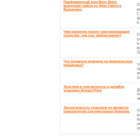
Парфюмерный дом Mont Blanc
П
выпускает набор ко Дню Святого
в
Валентина
С
ф
в 
Чем приятнее пахнет омолаживающее
П
средство, тем оно эффективнее?
у
в
в
S
Что подарить мужчине на февральские
Ч
праздники?
п
ж
з
Экзотика и элегантность в дизайне
Д
упаковки Armani Prive
A
э
Экологичность упаковки не является
П
приоритетом для некоторых брендов.
в
б
а
уп