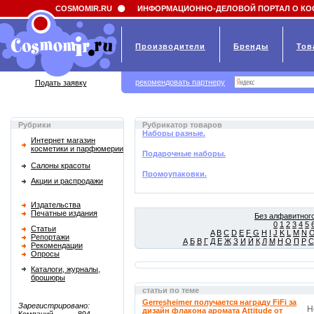
Field 'news_title' doesn't have a default value
COSMOMIR.RU
ИНФОРМАЦИОННО-ДЕЛОВОЙ ПОРТАЛ О КО
Производители
Бренды
Тов
рекомендовать партнеру
Подать заявку
Рубрики
Рубрикатор товаров
Наборы разные.
Интернет магазин
косметики и парфюмерии
Подарочные наборы.
Салоны красоты
Промоупаковки.
Акции и распродажи
Издательства
Печатные издания
Без алфавитного
0
1
2
3
4
5
Статьи
A
B
C
D
E
F
G
H
I
J
K
L
M
N
Репортажи
А
Б
В
Г
Д
Е
Ж
З
И
Й
К
Л
М
Н
О
П
Р
С
Рекомендации
Опросы
Каталоги, журналы,
брошюры
статьи по теме
Gerresheimer получается награду FiFi за
Зарегистрировано:
Н
дизайн флакона аромата Attitude от