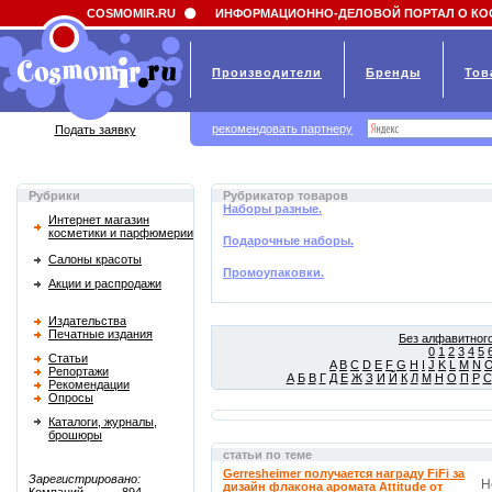
Field 'news_title' doesn't have a default value
COSMOMIR.RU
ИНФОРМАЦИОННО-ДЕЛОВОЙ ПОРТАЛ О КО
Производители
Бренды
Тов
рекомендовать партнеру
Подать заявку
Рубрики
Рубрикатор товаров
Наборы разные.
Интернет магазин
косметики и парфюмерии
Подарочные наборы.
Салоны красоты
Промоупаковки.
Акции и распродажи
Издательства
Печатные издания
Без алфавитного
0
1
2
3
4
5
Статьи
A
B
C
D
E
F
G
H
I
J
K
L
M
N
Репортажи
А
Б
В
Г
Д
Е
Ж
З
И
Й
К
Л
М
Н
О
П
Р
С
Рекомендации
Опросы
Каталоги, журналы,
брошюры
статьи по теме
Gerresheimer получается награду FiFi за
Зарегистрировано:
Н
дизайн флакона аромата Attitude от