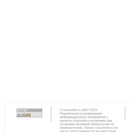
© cosmomir.ru 2007-2023.
Перепечатка и копирование
информационных материалов с
проекта cosmomir.ru возможна при
установке активной гиперссылки на
первоисточник. Проект cosmomir.ru не
несет ответственности за новостные