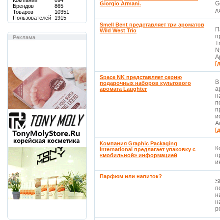
Компаний
894
G
Giorgio Armani.
Брендов
865
д
Товаров
10351
Пользователей
1915
Smell Bent представляет три ароматов
П
Wild West Trio
п
Реклама
T
N
А
[
Space NK представляет серию
В
подарочных наборов культового
а
аромата Laughter
н
п
п
и
А
[
Компания Graphic Packaging
К
International предлагает упаковку с
п
«мобильной» информацией
и
Парфюм или напиток?
S
п
н
н
ро