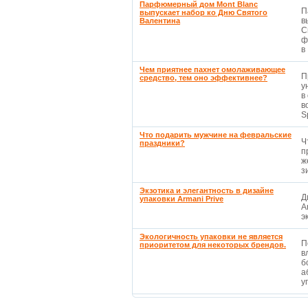
Парфюмерный дом Mont Blanc
П
выпускает набор ко Дню Святого
в
Валентина
С
ф
в 
Чем приятнее пахнет омолаживающее
П
средство, тем оно эффективнее?
у
в
в
S
Что подарить мужчине на февральские
Ч
праздники?
п
ж
з
Экзотика и элегантность в дизайне
Д
упаковки Armani Prive
A
э
Экологичность упаковки не является
П
приоритетом для некоторых брендов.
в
б
а
уп