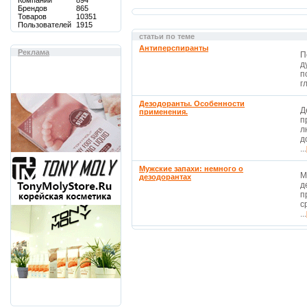
Компаний
894
Брендов
865
Товаров
10351
Пользователей
1915
статьи по теме
Антиперспиранты
Реклама
П
д
п
г
Дезодоранты. Особенности
Д
применения.
п
л
д
...
Мужские запахи: немного о
М
дезодорантах
д
п
с
...