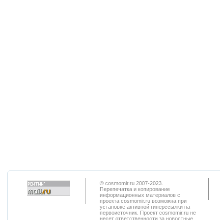
© cosmomir.ru 2007-2023.
Перепечатка и копирование
информационных материалов с
проекта cosmomir.ru возможна при
установке активной гиперссылки на
первоисточник. Проект cosmomir.ru не
несет ответственности за новостные