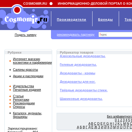
Field 'news_title' doesn't have a default value
COSMOMIR.RU
ИНФОРМАЦИОННО-ДЕЛОВОЙ ПОРТАЛ О КО
Производители
Бренды
Тов
рекомендовать партнеру
Подать заявку
Рубрики
Рубрикатор товаров
Аэрозольные дезодоранты.
Интернет магазин
косметики и парфюмерии
Гелевые дезодоранты.
Салоны красоты
Дезодоранты - кремы
Акции и распродажи
Дезодоранты для ног.
Издательства
Печатные издания
Твёрдые дезодоранты стики.
Статьи
Шариковые дезодоранты.
Репортажи
Рекомендации
Опросы
Каталоги, журналы,
Без алфавитного
брошюры
0
1
2
3
4
5
A
B
C
D
E
F
G
H
I
J
K
L
M
N
А
Б
В
Г
Д
Е
Ж
З
И
Й
К
Л
М
Н
О
П
Р
С
Зарегистрировано: