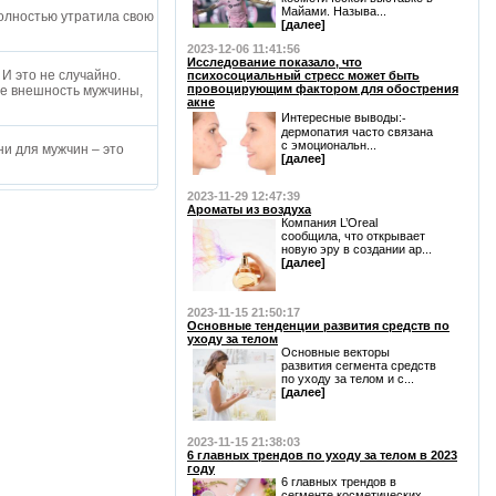
Майами. Называ...
олностью утратила свою
[далее]
2023-12-06 11:41:56
Исследование показало, что
И это не случайно.
психосоциальный стресс может быть
провоцирующим фактором для обострения
ее внешность мужчины,
акне
Интересные выводы:⁃
дермопатия часто связана
с эмоциональн...
и для мужчин – это
[далее]
2023-11-29 12:47:39
Ароматы из воздуха
Компания L’Oreal
сообщила, что открывает
новую эру в создании ар...
[далее]
2023-11-15 21:50:17
Основные тенденции развития средств по
уходу за телом
Основные векторы
развития сегмента средств
по уходу за телом и с...
[далее]
2023-11-15 21:38:03
6 главных трендов по уходу за телом в 2023
году
6 главных трендов в
сегменте косметических