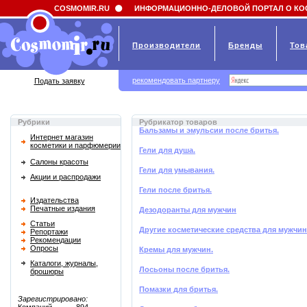
Field 'news_title' doesn't have a default value
COSMOMIR.RU
ИНФОРМАЦИОННО-ДЕЛОВОЙ ПОРТАЛ О КО
Производители
Бренды
Тов
рекомендовать партнеру
Подать заявку
Рубрики
Рубрикатор товаров
Бальзамы и эмульсии после бритья.
Интернет магазин
косметики и парфюмерии
Гели для душа.
Салоны красоты
Гели для умывания.
Акции и распродажи
Гели после бритья.
Издательства
Печатные издания
Дезодоранты для мужчин
Статьи
Другие косметические средства для мужчин
Репортажи
Рекомендации
Опросы
Кремы для мужчин.
Каталоги, журналы,
Лосьоны после бритья.
брошюры
Помазки для бритья.
Зарегистрировано: