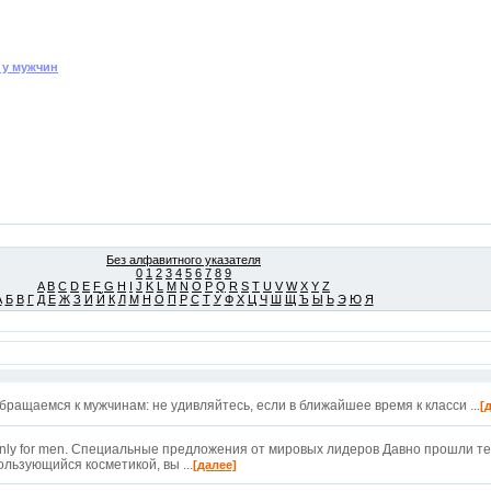
 у мужчин
Без алфавитного указателя
0
1
2
3
4
5
6
7
8
9
A
B
C
D
E
F
G
H
I
J
K
L
M
N
O
P
Q
R
S
T
U
V
W
X
Y
Z
А
Б
В
Г
Д
Е
Ж
З
И
Й
К
Л
М
Н
О
П
Р
С
Т
У
Ф
Х
Ц
Ч
Ш
Щ
Ъ
Ы
Ь
Э
Ю
Я
бращаемся к мужчинам: не удивляйтесь, если в ближайшее время к класси ...
[
nly for men. Специальные предложения от мировых лидеров Давно прошли те 
ользующийся косметикой, вы ...
[далее]