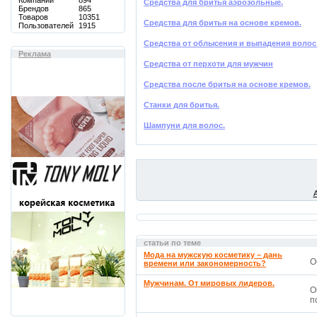
Компаний
894
Средства для бритья аэрозольные.
Брендов
865
Товаров
10351
Средства для бритья на основе кремов.
Пользователей
1915
Средства от облысения и выпадения волос
Реклама
Средства от перхоти для мужчин
Средства после бритья на основе кремов.
Станки для бритья.
Шампуни для волос.
статьи по теме
Мода на мужскую косметику – дань
О
времени или закономерность?
Мужчинам. От мировых лидеров.
O
п