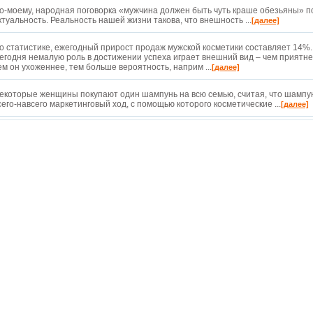
о-моему, народная поговорка «мужчина должен быть чуть краше обезьяны» п
ктуальность. Реальность нашей жизни такова, что внешность ...
[далее]
о статистике, ежегодный прирост продаж мужской косметики составляет 14%. 
егодня немалую роль в достижении успеха играет внешний вид – чем приятн
ем он ухоженнее, тем больше вероятность, наприм ...
[далее]
екоторые женщины покупают один шампунь на всю семью, считая, что шампун
сего-навсего маркетинговый ход, с помощью которого косметические ...
[далее]