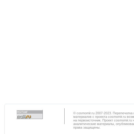
© cosmomir.ru 2007-2023. Перепечатк
материалов с проекта cosmomir.ru воз
на первоисточник. Проект cosmomir.ru 
аналитические материалы, опубликован
права защищены.