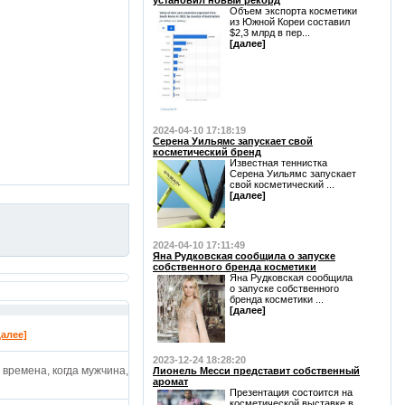
установил новый рекорд
Объем экспорта косметики
из Южной Кореи составил
$2,3 млрд в пер...
[далее]
2024-04-10 17:18:19
Серена Уильямс запускает свой
косметический бренд
Известная теннистка
Серена Уильямс запускает
свой косметический ...
[далее]
2024-04-10 17:11:49
Яна Рудковская сообщила о запуске
собственного бренда косметики
Яна Рудковская сообщила
о запуске собственного
бренда косметики ...
[далее]
далее]
2023-12-24 18:28:20
времена, когда мужчина,
Лионель Месси представит собственный
аромат
Презентация состоится на
косметической выставке в