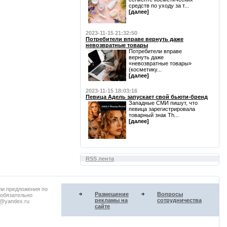
средств по уходу за т...
[далее]
2023-11-15 21:32:50
Потребители вправе вернуть даже
невозвратные товары
Потребители вправе
вернуть даже
«невозвратные товары»
(косметику...
[далее]
2023-11-15 18:03:16
Певица Адель запускает свой бьюти-бренд
Западные СМИ пишут, что
певица зарегистрировала
товарный знак Th...
[далее]
RSS лента
ли предложения по
Размещение
Вопросы
 обязательно
рекламы на
сотрудничества
u@yandex.ru
сайте