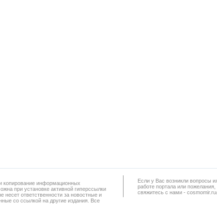
Если у Вас возникли вопросы и
а и копирование информационных
работe портала или пожелания,
можна при установке активной гиперссылки
свяжитесь с нами - cosmomir.r
не несет ответственности за новостные и
ные со ссылкой на другие издания. Все