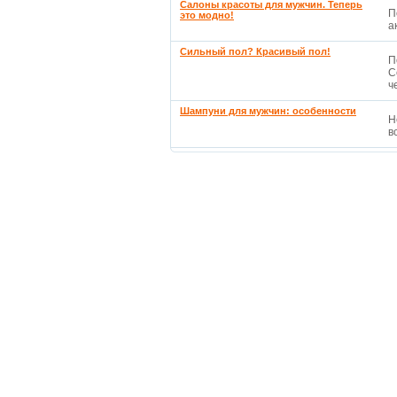
Салоны красоты для мужчин. Теперь
П
это модно!
а
Сильный пол? Красивый пол!
П
С
ч
Шампуни для мужчин: особенности
Н
в