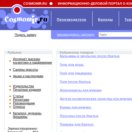
Field 'news_title' doesn't have a default value
COSMOMIR.RU
ИНФОРМАЦИОННО-ДЕЛОВОЙ ПОРТАЛ О КО
Производители
Бренды
Тов
рекомендовать партнеру
Подать заявку
Рубрики
Рубрикатор товаров
Бальзамы и эмульсии после бритья.
Интернет магазин
косметики и парфюмерии
Гели для душа.
Салоны красоты
Гели для умывания.
Акции и распродажи
Гели после бритья.
Издательства
Печатные издания
Дезодоранты для мужчин
Статьи
Другие косметические средства для мужчин
Репортажи
Рекомендации
Опросы
Кремы для мужчин.
Каталоги, журналы,
Лосьоны после бритья.
брошюры
Помазки для бритья.
Зарегистрировано: