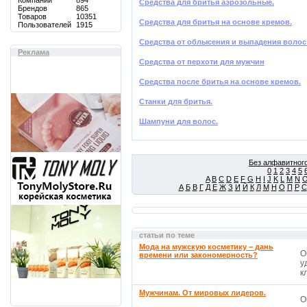
Компаний
894
Средства для бритья аэрозольные.
Брендов
865
Товаров
10351
Средства для бритья на основе кремов.
Пользователей
1915
Средства от облысения и выпадения волос
Реклама
Средства от перхоти для мужчин
Средства после бритья на основе кремов.
Станки для бритья.
Шампуни для волос.
Без алфавитного
0
1
2
3
4
5
A
B
C
D
E
F
G
H
I
J
K
L
M
N
А
Б
В
Г
Д
Е
Ж
З
И
Й
К
Л
М
Н
О
П
Р
С
статьи по теме
Мода на мужскую косметику – дань
О
времени или закономерность?
у
кл
Мужчинам. От мировых лидеров.
O