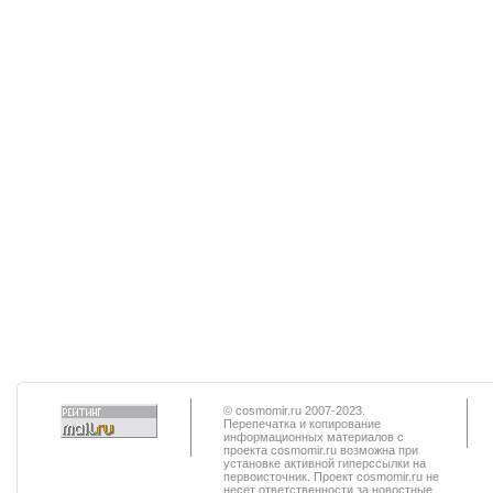
© cosmomir.ru 2007-2023.
Перепечатка и копирование
информационных материалов с
проекта cosmomir.ru возможна при
установке активной гиперссылки на
первоисточник. Проект cosmomir.ru не
несет ответственности за новостные