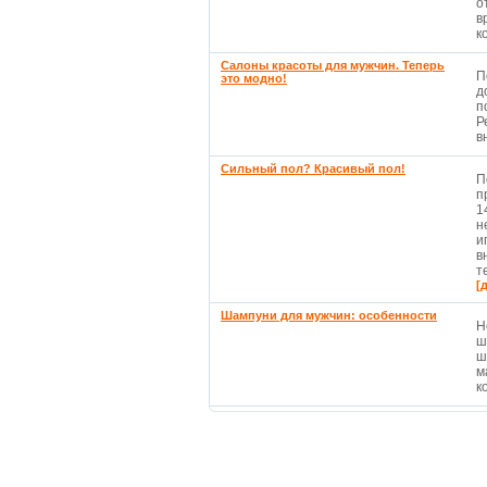
о
в
к
Салоны красоты для мужчин. Теперь
П
это модно!
д
п
Р
в
Сильный пол? Красивый пол!
П
п
1
н
и
в
т
[
Шампуни для мужчин: особенности
Н
ш
ш
м
к