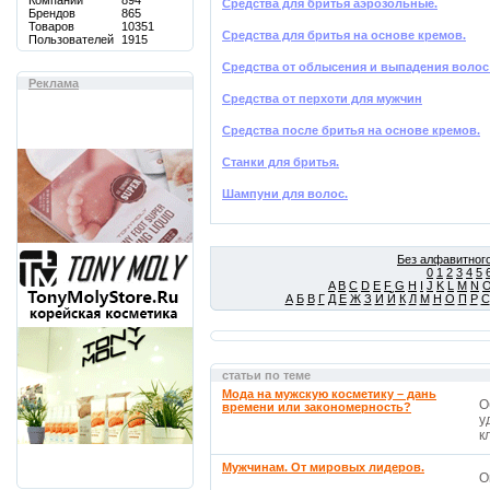
Компаний
894
Средства для бритья аэрозольные.
Брендов
865
Товаров
10351
Средства для бритья на основе кремов.
Пользователей
1915
Средства от облысения и выпадения волос
Реклама
Средства от перхоти для мужчин
Средства после бритья на основе кремов.
Станки для бритья.
Шампуни для волос.
Без алфавитного
0
1
2
3
4
5
A
B
C
D
E
F
G
H
I
J
K
L
M
N
А
Б
В
Г
Д
Е
Ж
З
И
Й
К
Л
М
Н
О
П
Р
С
статьи по теме
Мода на мужскую косметику – дань
О
времени или закономерность?
у
кл
Мужчинам. От мировых лидеров.
O