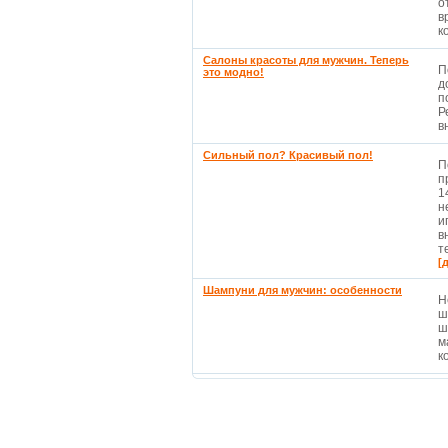
о
в
к
Салоны красоты для мужчин. Теперь
П
это модно!
д
п
Р
в
Сильный пол? Красивый пол!
П
п
1
н
и
в
т
[
Шампуни для мужчин: особенности
Н
ш
ш
м
к