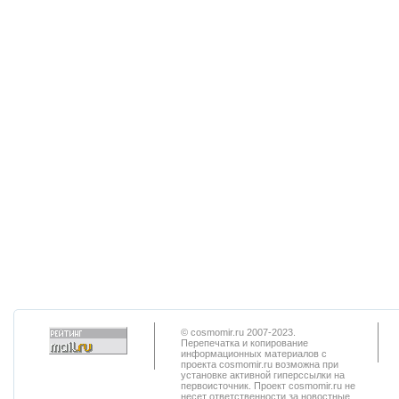
© cosmomir.ru 2007-2023.
Перепечатка и копирование
информационных материалов с
проекта cosmomir.ru возможна при
установке активной гиперссылки на
первоисточник. Проект cosmomir.ru не
несет ответственности за новостные