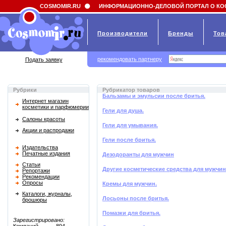
Field 'news_title' doesn't have a default value
COSMOMIR.RU
ИНФОРМАЦИОННО-ДЕЛОВОЙ ПОРТАЛ О КО
Производители
Бренды
Тов
рекомендовать партнеру
Подать заявку
Рубрики
Рубрикатор товаров
Бальзамы и эмульсии после бритья.
Интернет магазин
косметики и парфюмерии
Гели для душа.
Салоны красоты
Гели для умывания.
Акции и распродажи
Гели после бритья.
Издательства
Печатные издания
Дезодоранты для мужчин
Статьи
Другие косметические средства для мужчин
Репортажи
Рекомендации
Опросы
Кремы для мужчин.
Каталоги, журналы,
Лосьоны после бритья.
брошюры
Помазки для бритья.
Зарегистрировано: