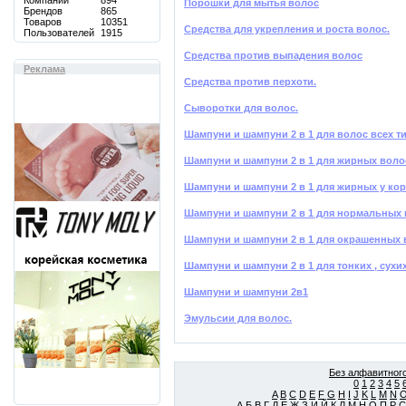
Компаний
894
Порошки для мытья волос
Брендов
865
Товаров
10351
Средства для укрепления и роста волос.
Пользователей
1915
Средства против выпадения волос
Реклама
Средства против перхоти.
Сыворотки для волос.
Шампуни и шампуни 2 в 1 для волос всех 
Шампуни и шампуни 2 в 1 для жирных воло
Шампуни и шампуни 2 в 1 для жирных у кор
Шампуни и шампуни 2 в 1 для нормальных
Шампуни и шампуни 2 в 1 для окрашенных 
Шампуни и шампуни 2 в 1 для тонких , сух
Шампуни и шампуни 2в1
Эмульсии для волос.
Без алфавитного
0
1
2
3
4
5
A
B
C
D
E
F
G
H
I
J
K
L
M
N
А
Б
В
Г
Д
Е
Ж
З
И
Й
К
Л
М
Н
О
П
Р
С