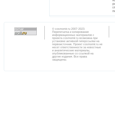
н
р
г
п
© cosmomir.ru 2007-2023.
Перепечатка и копирование
информационных материалов с
проекта cosmomir.ru возможна при
установке активной гиперссылки на
первоисточник. Проект cosmomir.ru не
несет ответственности за новостные
и аналитические материалы,
опубликованные со ссылкой на
другие издания. Все права
защищены.