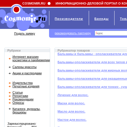
Field 'news_title' doesn't have a default value
COSMOMIR.RU
ИНФОРМАЦИОННО-ДЕЛОВОЙ ПОРТАЛ О КО
Производители
Бренды
Тов
рекомендовать партнеру
Подать заявку
Рубрики
Рубрикатор товаров
Бальзамы и бальзамы - ополаскиватели дл
Интернет магазин
косметики и парфюмерии
Бальзамы-ополаскиватели для всех типов 
Салоны красоты
Бальзамы-ополаскиватели для жирных во
Акции и распродажи
Бальзамы-ополаскиватели для окрашенных
Издательства
Печатные издания
Бальзамы-ополаскиватели для тонких , су
Статьи
Лечение для волос.
Репортажи
Рекомендации
Опросы
Маски для волос.
Каталоги, журналы,
Масло для волос.
брошюры
Настои для волос.
Зарегистрировано: