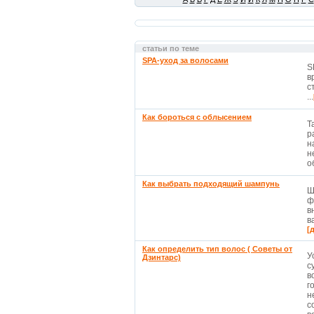
статьи по теме
SPA-уход за волосами
S
в
с
...
Как бороться с облысением
Т
р
н
н
о
Как выбрать подходящий шампунь
Ш
ф
в
в
[
Как определить тип волос ( Советы от
У
Дзинтарс)
с
в
г
н
с