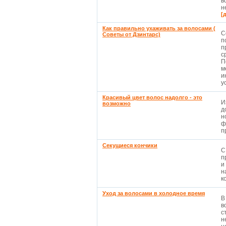
в
н
[
Как правильно ухаживать за волосами (
С
Советы от Дзинтарс)
п
п
с
П
м
и
ус
Красивый цвет волос надолго - это
И
возможно
д
н
ф
п
Секущиеся кончики
С
п
и
н
к
Уход за волосами в холодное время
В
в
с
н