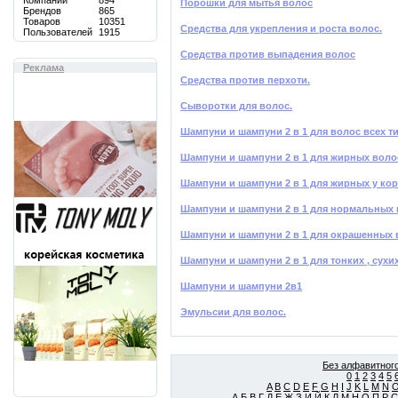
Компаний
894
Порошки для мытья волос
Брендов
865
Товаров
10351
Средства для укрепления и роста волос.
Пользователей
1915
Средства против выпадения волос
Реклама
Средства против перхоти.
Сыворотки для волос.
Шампуни и шампуни 2 в 1 для волос всех 
Шампуни и шампуни 2 в 1 для жирных воло
Шампуни и шампуни 2 в 1 для жирных у кор
Шампуни и шампуни 2 в 1 для нормальных
Шампуни и шампуни 2 в 1 для окрашенных 
Шампуни и шампуни 2 в 1 для тонких , сух
Шампуни и шампуни 2в1
Эмульсии для волос.
Без алфавитного
0
1
2
3
4
5
A
B
C
D
E
F
G
H
I
J
K
L
M
N
А
Б
В
Г
Д
Е
Ж
З
И
Й
К
Л
М
Н
О
П
Р
С