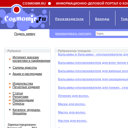
Field 'news_title' doesn't have a default value
COSMOMIR.RU
ИНФОРМАЦИОННО-ДЕЛОВОЙ ПОРТАЛ О КО
Производители
Бренды
Тов
рекомендовать партнеру
Подать заявку
Рубрики
Рубрикатор товаров
Бальзамы и бальзамы - ополаскиватели дл
Интернет магазин
косметики и парфюмерии
Бальзамы-ополаскиватели для всех типов 
Салоны красоты
Бальзамы-ополаскиватели для жирных во
Акции и распродажи
Бальзамы-ополаскиватели для окрашенных
Издательства
Печатные издания
Бальзамы-ополаскиватели для тонких , су
Статьи
Лечение для волос.
Репортажи
Рекомендации
Опросы
Маски для волос.
Каталоги, журналы,
Масло для волос.
брошюры
Настои для волос.
Зарегистрировано: