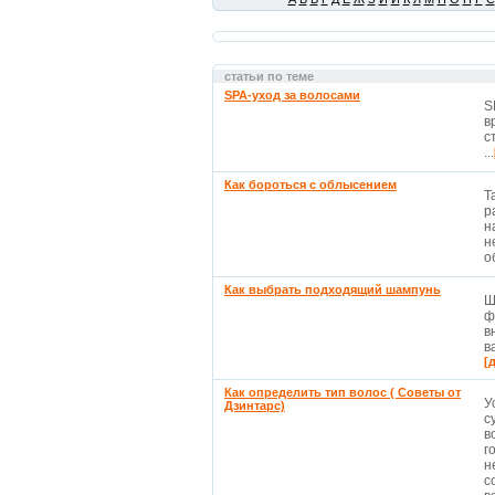
статьи по теме
SPA-уход за волосами
S
в
с
...
Как бороться с облысением
Т
р
н
н
о
Как выбрать подходящий шампунь
Ш
ф
в
в
[
Как определить тип волос ( Советы от
У
Дзинтарс)
с
в
г
н
с