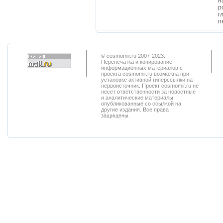
н
р
г
п
© cosmomir.ru 2007-2023.
Перепечатка и копирование
информационных материалов с
проекта cosmomir.ru возможна при
установке активной гиперссылки на
первоисточник. Проект cosmomir.ru не
несет ответственности за новостные
и аналитические материалы,
опубликованные со ссылкой на
другие издания. Все права
защищены.