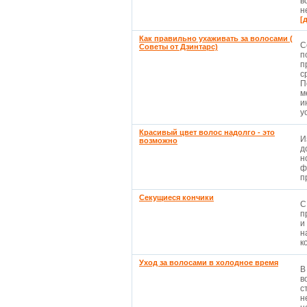
в
н
[
Как правильно ухаживать за волосами (
С
Советы от Дзинтарс)
п
п
с
П
м
и
ус
Красивый цвет волос надолго - это
И
возможно
д
н
ф
п
Секущиеся кончики
С
п
и
н
к
Уход за волосами в холодное время
В
в
с
н