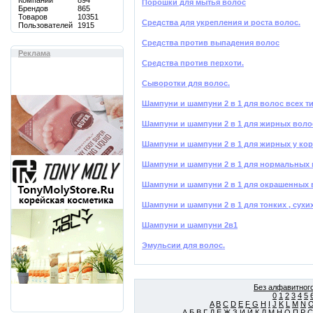
Компаний
894
Порошки для мытья волос
Брендов
865
Товаров
10351
Средства для укрепления и роста волос.
Пользователей
1915
Средства против выпадения волос
Реклама
Средства против перхоти.
Сыворотки для волос.
Шампуни и шампуни 2 в 1 для волос всех 
Шампуни и шампуни 2 в 1 для жирных воло
Шампуни и шампуни 2 в 1 для жирных у кор
Шампуни и шампуни 2 в 1 для нормальных
Шампуни и шампуни 2 в 1 для окрашенных 
Шампуни и шампуни 2 в 1 для тонких , сух
Шампуни и шампуни 2в1
Эмульсии для волос.
Без алфавитного
0
1
2
3
4
5
A
B
C
D
E
F
G
H
I
J
K
L
M
N
А
Б
В
Г
Д
Е
Ж
З
И
Й
К
Л
М
Н
О
П
Р
С