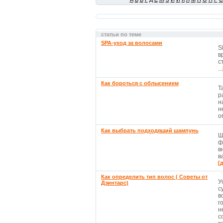
статьи по теме
SPA-уход за волосами
S
в
с
...
Как бороться с облысением
Т
р
н
н
о
Как выбрать подходящий шампунь
Ш
ф
в
в
[
Как определить тип волос ( Советы от
У
Дзинтарс)
с
в
г
н
с