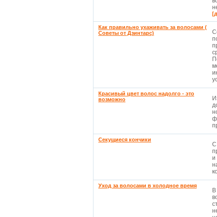
в
н
[
Как правильно ухаживать за волосами (
С
Советы от Дзинтарс)
п
п
с
П
м
и
ус
Красивый цвет волос надолго - это
И
возможно
д
н
ф
п
Секущиеся кончики
С
п
и
н
к
Уход за волосами в холодное время
В
в
с
н