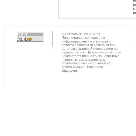
н
р
г
п
© cosmomir.ru 2007-2023.
Перепечатка и копирование
информационных материалов с
проекта cosmomir.ru возможна при
установке активной гиперссылки на
первоисточник. Проект cosmomir.ru не
несет ответственности за новостные
и аналитические материалы,
опубликованные со ссылкой на
другие издания. Все права
защищены.