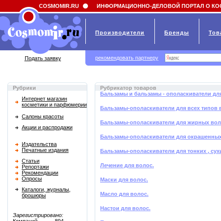
Field 'news_title' doesn't have a default value
COSMOMIR.RU
ИНФОРМАЦИОННО-ДЕЛОВОЙ ПОРТАЛ О КО
Производители
Бренды
Тов
рекомендовать партнеру
Подать заявку
Рубрики
Рубрикатор товаров
Бальзамы и бальзамы - ополаскиватели дл
Интернет магазин
косметики и парфюмерии
Бальзамы-ополаскиватели для всех типов 
Салоны красоты
Бальзамы-ополаскиватели для жирных во
Акции и распродажи
Бальзамы-ополаскиватели для окрашенных
Издательства
Печатные издания
Бальзамы-ополаскиватели для тонких , су
Статьи
Лечение для волос.
Репортажи
Рекомендации
Опросы
Маски для волос.
Каталоги, журналы,
Масло для волос.
брошюры
Настои для волос.
Зарегистрировано: