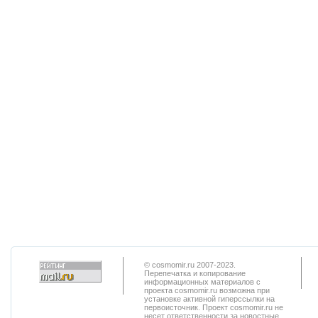
© cosmomir.ru 2007-2023.
Перепечатка и копирование
информационных материалов с
проекта cosmomir.ru возможна при
установке активной гиперссылки на
первоисточник. Проект cosmomir.ru не
несет ответственности за новостные