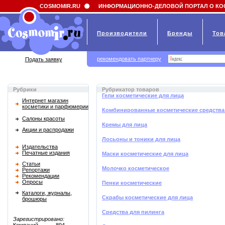
Field 'news_title' doesn't have a default value
COSMOMIR.RU
ИНФОРМАЦИОННО-ДЕЛОВОЙ ПОРТАЛ О КО
Производители
Бренды
Тов
рекомендовать партнеру
Подать заявку
Рубрики
Рубрикатор товаров
Гели косметические для лица
Интернет магазин
косметики и парфюмерии
Комбинированные косметические средства
Салоны красоты
Кремы для лица
Акции и распродажи
Лосьоны и тоники для лица
Издательства
Печатные издания
Маски косметические для лица
Статьи
Молочко косметическое
Репортажи
Рекомендации
Опросы
Пенки косметические
Каталоги, журналы,
Скрабы косметические для лица
брошюры
Средства для пилинга
Зарегистрировано: