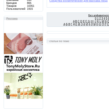
Компаний
894
Средства косметические для массажа лица
Брендов
865
Товаров
10351
Пользователей
1915
Без алфавитного
0
1
2
3
4
5
Реклама
A
B
C
D
E
F
G
H
I
J
K
L
M
N
А
Б
В
Г
Д
Е
Ж
З
И
Й
К
Л
М
Н
О
П
Р
С
статьи по теме