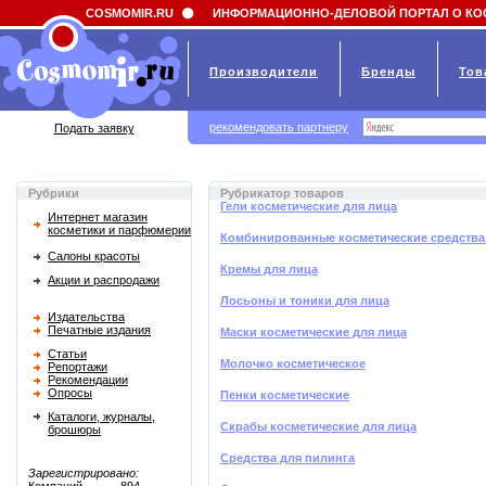
Field 'news_title' doesn't have a default value
COSMOMIR.RU
ИНФОРМАЦИОННО-ДЕЛОВОЙ ПОРТАЛ О КО
Производители
Бренды
Тов
рекомендовать партнеру
Подать заявку
Рубрики
Рубрикатор товаров
Гели косметические для лица
Интернет магазин
косметики и парфюмерии
Комбинированные косметические средства
Салоны красоты
Кремы для лица
Акции и распродажи
Лосьоны и тоники для лица
Издательства
Печатные издания
Маски косметические для лица
Статьи
Молочко косметическое
Репортажи
Рекомендации
Опросы
Пенки косметические
Каталоги, журналы,
Скрабы косметические для лица
брошюры
Средства для пилинга
Зарегистрировано: