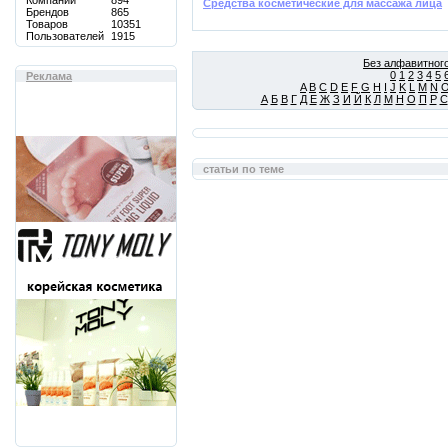
Компаний
894
Средства косметические для массажа лица
Брендов
865
Товаров
10351
Пользователей
1915
Без алфавитного
0
1
2
3
4
5
Реклама
A
B
C
D
E
F
G
H
I
J
K
L
M
N
А
Б
В
Г
Д
Е
Ж
З
И
Й
К
Л
М
Н
О
П
Р
С
статьи по теме