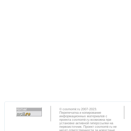
© cosmomir.ru 2007-2023.
Перепечатка и копирование
информационных материалов с
проекта cosmomir.ru возможна при
установке активной гиперссылки на
первоисточник. Проект cosmomir.ru не
несет ответственности за новостные