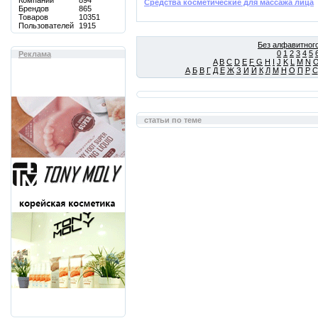
Компаний
894
Средства косметические для массажа лица
Брендов
865
Товаров
10351
Пользователей
1915
Без алфавитного
0
1
2
3
4
5
Реклама
A
B
C
D
E
F
G
H
I
J
K
L
M
N
А
Б
В
Г
Д
Е
Ж
З
И
Й
К
Л
М
Н
О
П
Р
С
статьи по теме