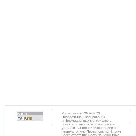
© cosmomir.ru 2007-2023.
Перепечатка и копирование
информационных материалов с
проекта cosmomir.ru возможна при
установке активной гиперссылки на
первоисточник. Проект cosmomir.ru не
несет ответственности за новостные