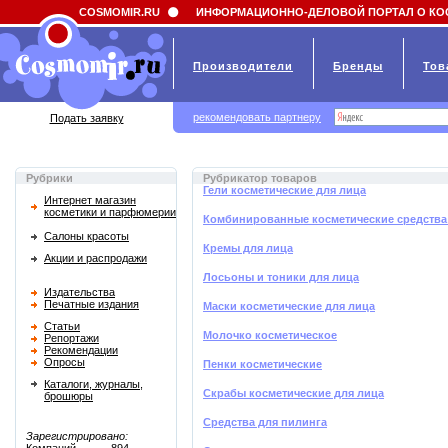
Field 'news_title' doesn't have a default value
COSMOMIR.RU
ИНФОРМАЦИОННО-ДЕЛОВОЙ ПОРТАЛ О КО
Производители
Бренды
Тов
рекомендовать партнеру
Подать заявку
Рубрики
Рубрикатор товаров
Гели косметические для лица
Интернет магазин
косметики и парфюмерии
Комбинированные косметические средства
Салоны красоты
Кремы для лица
Акции и распродажи
Лосьоны и тоники для лица
Издательства
Печатные издания
Маски косметические для лица
Статьи
Молочко косметическое
Репортажи
Рекомендации
Опросы
Пенки косметические
Каталоги, журналы,
Скрабы косметические для лица
брошюры
Средства для пилинга
Зарегистрировано: