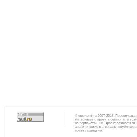
© cosmomir.ru 2007-2023. Перепечатк
материалов с проекта cosmomir.ru воз
на первоисточник. Проект cosmomir.ru 
аналитические материалы, опубликован
права защищены.