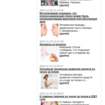
Майами. Называ...
[далее]
2023-12-06 11:41:56
Исследование показало, что
психосоциальный стресс может быть
провоцирующим фактором для обострения
акне
Интересные выводы:⁃
дермопатия часто связана
с эмоциональн...
[далее]
2023-11-29 12:47:39
Ароматы из воздуха
Компания L’Oreal
сообщила, что открывает
новую эру в создании ар...
[далее]
2023-11-15 21:50:17
Основные тенденции развития средств по
уходу за телом
Основные векторы
развития сегмента средств
по уходу за телом и с...
[далее]
2023-11-15 21:38:03
6 главных трендов по уходу за телом в 2023
году
6 главных трендов в
сегменте косметических