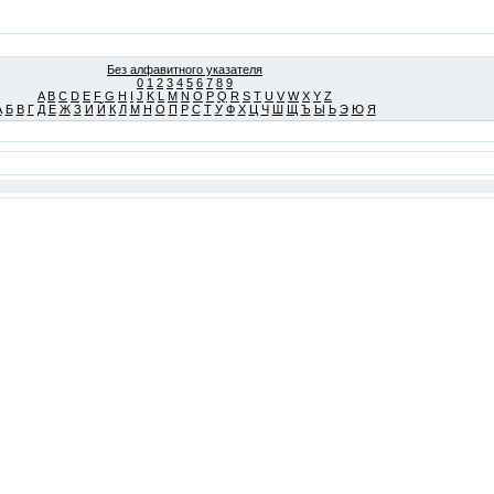
Без алфавитного указателя
0
1
2
3
4
5
6
7
8
9
A
B
C
D
E
F
G
H
I
J
K
L
M
N
O
P
Q
R
S
T
U
V
W
X
Y
Z
А
Б
В
Г
Д
Е
Ж
З
И
Й
К
Л
М
Н
О
П
Р
С
Т
У
Ф
Х
Ц
Ч
Ш
Щ
Ъ
Ы
Ь
Э
Ю
Я