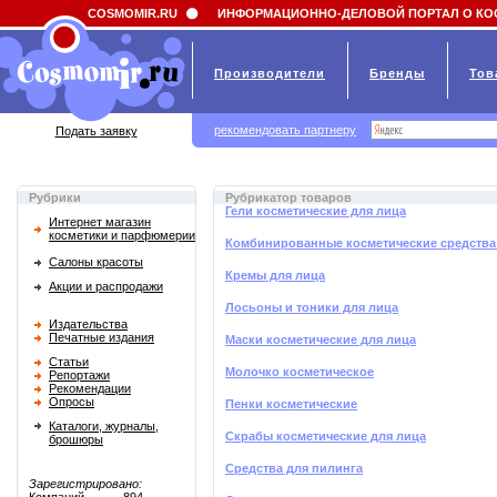
Field 'news_title' doesn't have a default value
COSMOMIR.RU
ИНФОРМАЦИОННО-ДЕЛОВОЙ ПОРТАЛ О КО
Производители
Бренды
Тов
рекомендовать партнеру
Подать заявку
Рубрики
Рубрикатор товаров
Гели косметические для лица
Интернет магазин
косметики и парфюмерии
Комбинированные косметические средства
Салоны красоты
Кремы для лица
Акции и распродажи
Лосьоны и тоники для лица
Издательства
Печатные издания
Маски косметические для лица
Статьи
Молочко косметическое
Репортажи
Рекомендации
Опросы
Пенки косметические
Каталоги, журналы,
Скрабы косметические для лица
брошюры
Средства для пилинга
Зарегистрировано: