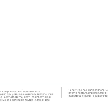
Если у Вас возникли вопросы и
а и копирование информационных
работe портала или пожелания,
можна при установке активной гиперссылки
свяжитесь с нами - cosmomir.r
не несет ответственности за новостные и
ные со ссылкой на другие издания. Все