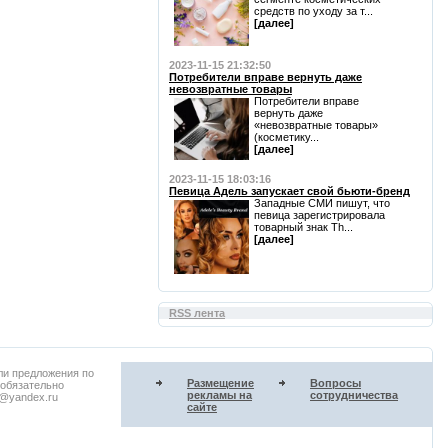
средств по уходу за т...
[далее]
2023-11-15 21:32:50
Потребители вправе вернуть даже
невозвратные товары
Потребители вправе
вернуть даже
«невозвратные товары»
(косметику...
[далее]
2023-11-15 18:03:16
Певица Адель запускает свой бьюти-бренд
Западные СМИ пишут, что
певица зарегистрировала
товарный знак Th...
[далее]
RSS лента
ли предложения по
Размещение
Вопросы
 обязательно
рекламы на
сотрудничества
u@yandex.ru
сайте