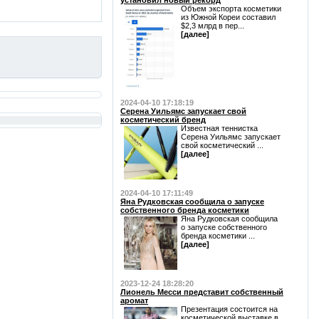
установил новый рекорд
Объем экспорта косметики
из Южной Кореи составил
$2,3 млрд в пер...
[далее]
2024-04-10 17:18:19
Серена Уильямс запускает свой
косметический бренд
Известная теннистка
Серена Уильямс запускает
свой косметический ...
[далее]
2024-04-10 17:11:49
Яна Рудковская сообщила о запуске
собственного бренда косметики
Яна Рудковская сообщила
о запуске собственного
бренда косметики ...
[далее]
2023-12-24 18:28:20
Лионель Месси представит собственный
аромат
Презентация состоится на
косметической выставке в