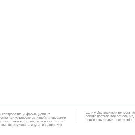
Если у Вас возникли вопросы и
а и копирование информационных
работe портала или пожелания,
можна при установке активной гиперссылки
свяжитесь с нами - cosmomir.r
не несет ответственности за новостные и
ные со ссылкой на другие издания. Все