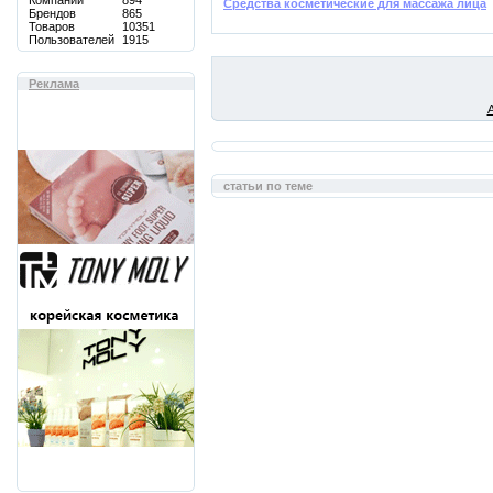
Компаний
894
Средства косметические для массажа лица
Брендов
865
Товаров
10351
Пользователей
1915
Реклама
статьи по теме