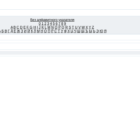
Без алфавитного указателя
0
1
2
3
4
5
6
7
8
9
A
B
C
D
E
F
G
H
I
J
K
L
M
N
O
P
Q
R
S
T
U
V
W
X
Y
Z
А
Б
В
Г
Д
Е
Ж
З
И
Й
К
Л
М
Н
О
П
Р
С
Т
У
Ф
Х
Ц
Ч
Ш
Щ
Ъ
Ы
Ь
Э
Ю
Я