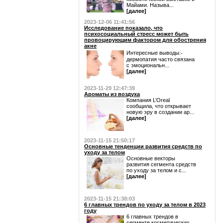
Майами. Называ...
[далее]
2023-12-06 11:41:56
Исследование показало, что
психосоциальный стресс может быть
провоцирующим фактором для обострения
акне
Интересные выводы:⁃
дермопатия часто связана
с эмоциональн...
[далее]
2023-11-29 12:47:39
Ароматы из воздуха
Компания L’Oreal
сообщила, что открывает
новую эру в создании ар...
[далее]
2023-11-15 21:50:17
Основные тенденции развития средств по
уходу за телом
Основные векторы
развития сегмента средств
по уходу за телом и с...
[далее]
2023-11-15 21:38:03
6 главных трендов по уходу за телом в 2023
году
6 главных трендов в
сегменте косметических