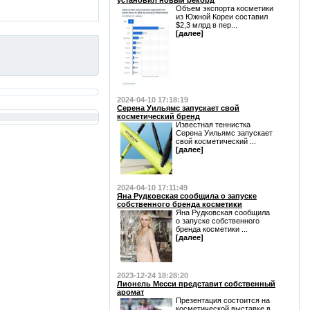
установил новый рекорд
Объем экспорта косметики
из Южной Кореи составил
$2,3 млрд в пер...
[далее]
2024-04-10 17:18:19
Серена Уильямс запускает свой
косметический бренд
Известная теннистка
Серена Уильямс запускает
свой косметический ...
[далее]
2024-04-10 17:11:49
Яна Рудковская сообщила о запуске
собственного бренда косметики
Яна Рудковская сообщила
о запуске собственного
бренда косметики ...
[далее]
2023-12-24 18:28:20
Лионель Месси представит собственный
аромат
Презентация состоится на
косметической выставке в