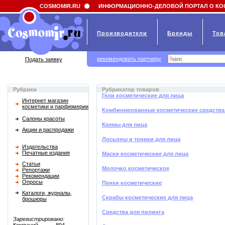
Field 'news_title' doesn't have a default value
COSMOMIR.RU
ИНФОРМАЦИОННО-ДЕЛОВОЙ ПОРТАЛ О КО
Производители
Бренды
Тов
рекомендовать партнеру
Подать заявку
Рубрики
Рубрикатор товаров
Гели косметические для лица
Интернет магазин
косметики и парфюмерии
Комбинированные косметические средства
Салоны красоты
Кремы для лица
Акции и распродажи
Лосьоны и тоники для лица
Издательства
Печатные издания
Маски косметические для лица
Статьи
Молочко косметическое
Репортажи
Рекомендации
Опросы
Пенки косметические
Каталоги, журналы,
Скрабы косметические для лица
брошюры
Средства для пилинга
Зарегистрировано: