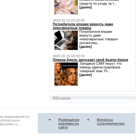
средств по уходу за т...
[далее]
2023-11-15 21:32:50
Потребители вправе вернуть даже
невозвратные товары
Потребители вправе
вернуть даже
«невозвратные товары»
(косметику...
[далее]
2023-11-15 18:03:16
Певица Адель запускает свой бьюти-бренд
Западные СМИ пишут, что
певица зарегистрировала
товарный знак Th...
[далее]
RSS лента
ли предложения по
Размещение
Вопросы
 обязательно
рекламы на
сотрудничества
u@yandex.ru
сайте