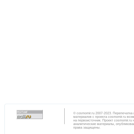
© cosmomir.ru 2007-2023. Перепечатк
материалов с проекта cosmomir.ru воз
на первоисточник. Проект cosmomir.ru 
аналитические материалы, опубликован
права защищены.