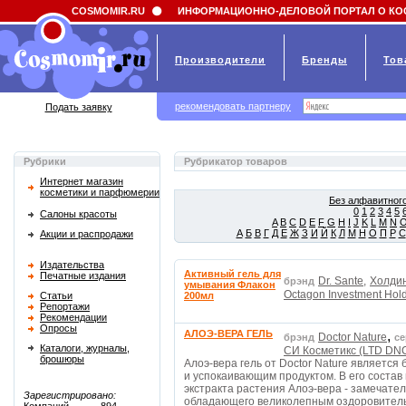
Field 'news_title' doesn't have a default value
COSMOMIR.RU
ИНФОРМАЦИОННО-ДЕЛОВОЙ ПОРТАЛ О КО
Производители
Бренды
Тов
рекомендовать партнеру
Подать заявку
Рубрики
Рубрикатор товаров
Интернет магазин
косметики и парфюмерии
Без алфавитного
0
1
2
3
4
5
Салоны красоты
A
B
C
D
E
F
G
H
I
J
K
L
M
N
А
Б
В
Г
Д
Е
Ж
З
И
Й
К
Л
М
Н
О
П
Р
С
Акции и распродажи
Издательства
Активный гель для
Печатные издания
Dr. Sante,
Холдин
брэнд
умывания Флакон
Octagon Investment Hold
Статьи
200мл
Репортажи
Рекомендации
Опросы
АЛОЭ-ВЕРА ГЕЛЬ
,
Doctor Nature
брэнд
се
Каталоги, журналы,
СИ Косметикс (LTD DNC
брошюры
Алоэ-вера гель от Doctor Nature являет
и успокаивающим продуктом. В его состав
экстракта растения Алоэ-вера - замечате
Зарегистрировано:
обладающего великолепным оздоровите