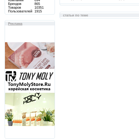
Компаний
894
Брендов
865
Товаров
10351
Пользователей
1915
статьи по теме
Реклама