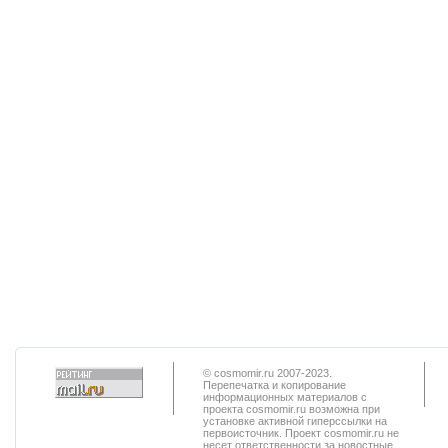
© cosmomir.ru 2007-2023.
Перепечатка и копирование
информационных материалов с
проекта cosmomir.ru возможна при
установке активной гиперссылки на
первоисточник. Проект cosmomir.ru не
несет ответственности за новостные