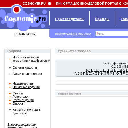
Field 'news_title' doesn't have a default value
COSMOMIR.RU
ИНФОРМАЦИОННО-ДЕЛОВОЙ ПОРТАЛ О КО
Производители
Бренды
Тов
рекомендовать партнеру
Подать заявку
Рубрики
Рубрикатор товаров
Интернет магазин
косметики и парфюмерии
Без алфавитного
0
1
2
3
4
5
Салоны красоты
A
B
C
D
E
F
G
H
I
J
K
L
M
N
А
Б
В
Г
Д
Е
Ж
З
И
Й
К
Л
М
Н
О
П
Р
С
Акции и распродажи
Издательства
Печатные издания
Статьи
статьи по теме
Репортажи
Рекомендации
Опросы
Каталоги, журналы,
брошюры
Зарегистрировано: