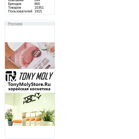
Компаний
894
Брендов
865
Товаров
10351
Пользователей
1915
Реклама