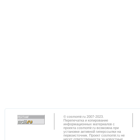
© cosmomir.ru 2007-2023.
Перепечатка и копирование
информационных материалов с
проекта cosmomir.ru возможна при
установке активной гиперссылки на
первоисточник. Проект cosmomir.ru не
несет ответственности за новостные