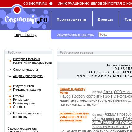
Field 'news_title' doesn't have a default value
COSMOMIR.RU
ИНФОРМАЦИОННО-ДЕЛОВОЙ ПОРТАЛ О КО
Производители
Бренды
Тов
рекомендовать партнеру
Подать заявку
Рубрики
Рубрикатор товаров
Интернет магазин
косметики и парфюмерии
Без алфавитного
0
1
2
3
4
5
Салоны красоты
A
B
C
D
E
F
G
H
I
J
K
L
M
N
А
Б
В
Г
Д
Е
Ж
З
И
Й
К
Л
М
Н
О
П
Р
С
Акции и распродажи
Издательства
Набор в дорогу
Печатные издания
Ален,
ООО Ален+
брэнд
Ален
Статьи
Набор в дорогу состоит из 3-х ПЭТ-флако
Репортажи
-шампунь с кондиционером, -крем-пенку дл
Рекомендации
настойкой календулы.
Опросы
Каталоги, журналы,
нежная пенка для
Формула преобр
брэнд
брошюры
умывания 4 в 1 с
объединение при РАН 
зелёным чаем
CHEMICAL&BIOLOGICAL 
Sciences «FIRM VITA»)
Зарегистрировано:
Пенка для кожи любого типа безукоризне