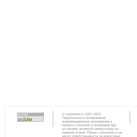
© cosmomir.ru 2007-2023.
Перепечатка и копирование
информационных материалов с
проекта cosmomir.ru возможна при
установке активной гиперссылки на
первоисточник. Проект cosmomir.ru не
несет ответственности за новостные