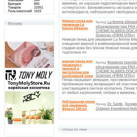
Компаний
894
макияжа, не нарушая гидролипидную ман
Брендов
865
Товаров
10351
«стянутости». Биокомпоненты экстракта з
Пользователей
1915
антиоксиданта, нейтрализуют свободные
Нежная пенка для
La femme élégant
брэнд
Реклама
умывания La
объединение при РАН 
femme élégantе
CHEMICAL&BIOLOGICAL 
Sciences «FIRM VITA»)
Нежная пенка для умывания La femme élég
очищения жирной и комбинированной кожи
гладкая кожа без блеска Нежная пенка для
тщательно оч
нежная пенка для
Формула преобр
брэнд
умывания с
объединение при РАН 
чередой и
CHEMICAL&BIOLOGICAL 
чистотелом для
Sciences «FIRM VITA»)
проблемной кожи
Пенка оказывает вяжущее, противовоспал
проблемную кожу, возвращает ей эластичн
участвующим в синтезе коллагена. Пенка 
от любых загрязнений, себума и макияжа,
Нейтральная пенка
Dr. Sante,
Холдин
брэнд
для умывания.
Octagon Investment Hold
Флакон 150 мл
статьи по теме