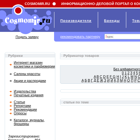
Field 'news_title' doesn't have a default value
COSMOMIR.RU
ИНФОРМАЦИОННО-ДЕЛОВОЙ ПОРТАЛ О КО
Производители
Бренды
Тов
рекомендовать партнеру
Подать заявку
Рубрики
Рубрикатор товаров
Интернет магазин
косметики и парфюмерии
Без алфавитного
0
1
2
3
4
5
Салоны красоты
A
B
C
D
E
F
G
H
I
J
K
L
M
N
А
Б
В
Г
Д
Е
Ж
З
И
Й
К
Л
М
Н
О
П
Р
С
Акции и распродажи
Издательства
Печатные издания
Статьи
статьи по теме
Репортажи
Рекомендации
Опросы
Каталоги, журналы,
брошюры
Зарегистрировано: