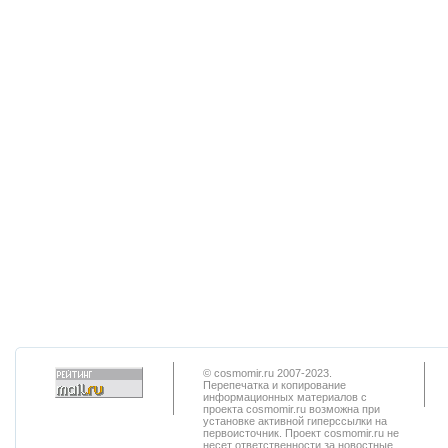
© cosmomir.ru 2007-2023.
Перепечатка и копирование
информационных материалов с
проекта cosmomir.ru возможна при
установке активной гиперссылки на
первоисточник. Проект cosmomir.ru не
несет ответственности за новостные