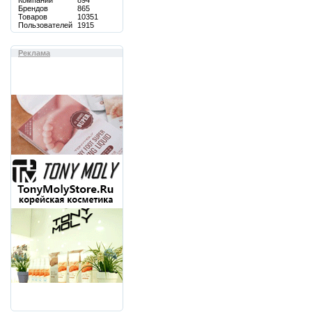
Компаний
894
Брендов
865
Товаров
10351
Пользователей
1915
Реклама