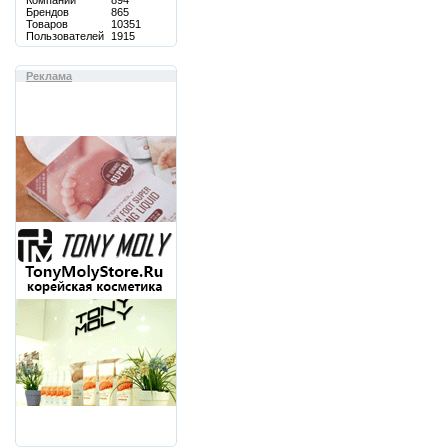
Компаний
894
Брендов
865
Товаров
10351
Пользователей
1915
Реклама