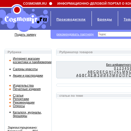
Field 'news_title' doesn't have a default value
COSMOMIR.RU
ИНФОРМАЦИОННО-ДЕЛОВОЙ ПОРТАЛ О КО
Производители
Бренды
Тов
рекомендовать партнеру
Подать заявку
Рубрики
Рубрикатор товаров
Интернет магазин
косметики и парфюмерии
Без алфавитного
0
1
2
3
4
5
Салоны красоты
A
B
C
D
E
F
G
H
I
J
K
L
M
N
А
Б
В
Г
Д
Е
Ж
З
И
Й
К
Л
М
Н
О
П
Р
С
Акции и распродажи
Издательства
Печатные издания
Статьи
статьи по теме
Репортажи
Рекомендации
Опросы
Каталоги, журналы,
брошюры
Зарегистрировано: