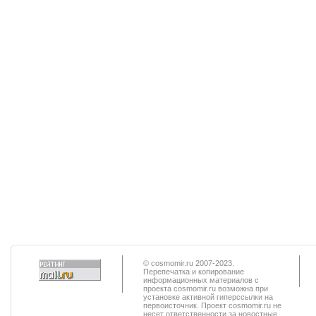
© cosmomir.ru 2007-2023.
Перепечатка и копирование
информационных материалов с
проекта cosmomir.ru возможна при
установке активной гиперссылки на
первоисточник. Проект cosmomir.ru не
несет ответственности за новостные