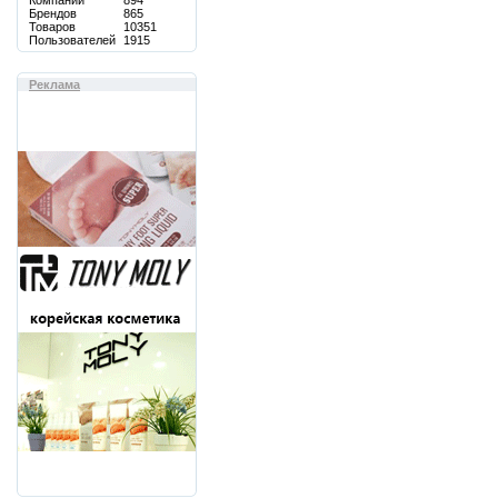
Компаний
894
Брендов
865
Товаров
10351
Пользователей
1915
Реклама