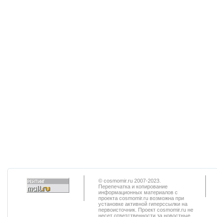
© cosmomir.ru 2007-2023.
Перепечатка и копирование
информационных материалов с
проекта cosmomir.ru возможна при
установке активной гиперссылки на
первоисточник. Проект cosmomir.ru не
несет ответственности за новостные