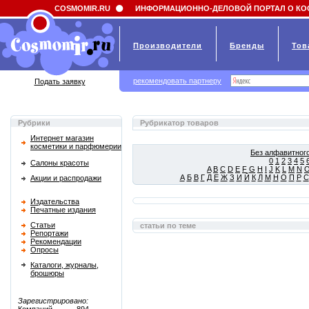
Field 'news_title' doesn't have a default value
COSMOMIR.RU
ИНФОРМАЦИОННО-ДЕЛОВОЙ ПОРТАЛ О КО
Производители
Бренды
Тов
рекомендовать партнеру
Подать заявку
Рубрики
Рубрикатор товаров
Интернет магазин
косметики и парфюмерии
Без алфавитного
0
1
2
3
4
5
Салоны красоты
A
B
C
D
E
F
G
H
I
J
K
L
M
N
А
Б
В
Г
Д
Е
Ж
З
И
Й
К
Л
М
Н
О
П
Р
С
Акции и распродажи
Издательства
Печатные издания
Статьи
статьи по теме
Репортажи
Рекомендации
Опросы
Каталоги, журналы,
брошюры
Зарегистрировано: