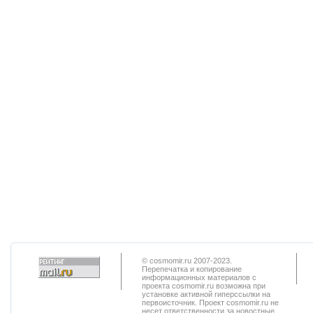
© cosmomir.ru 2007-2023.
Перепечатка и копирование
информационных материалов с
проекта cosmomir.ru возможна при
установке активной гиперссылки на
первоисточник. Проект cosmomir.ru не
несет ответственности за новостные