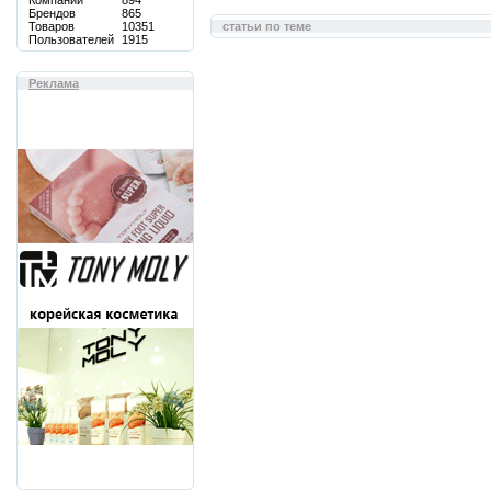
Компаний
894
Брендов
865
Товаров
10351
статьи по теме
Пользователей
1915
Реклама