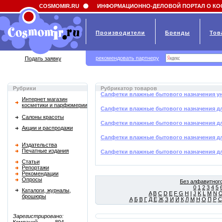
Field 'news_title' doesn't have a default value
COSMOMIR.RU
ИНФОРМАЦИОННО-ДЕЛОВОЙ ПОРТАЛ О КО
Производители
Бренды
Тов
рекомендовать партнеру
Подать заявку
Рубрики
Рубрикатор товаров
Салфетки влажные бытового назначения у
Интернет магазин
косметики и парфюмерии
Салфетки влажные бытового назначения д
Салоны красоты
Салфетки влажные бытового назначения дл
Акции и распродажи
Салфетки влажные бытового назначения дл
Издательства
Печатные издания
Салфетки влажные бытового назначения дл
Статьи
Репортажи
Рекомендации
Опросы
Без алфавитного
0
1
2
3
4
5
Каталоги, журналы,
A
B
C
D
E
F
G
H
I
J
K
L
M
N
брошюры
А
Б
В
Г
Д
Е
Ж
З
И
Й
К
Л
М
Н
О
П
Р
С
Зарегистрировано: