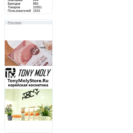
Компаний
894
Брендов
865
Товаров
10351
Пользователей
1915
Реклама