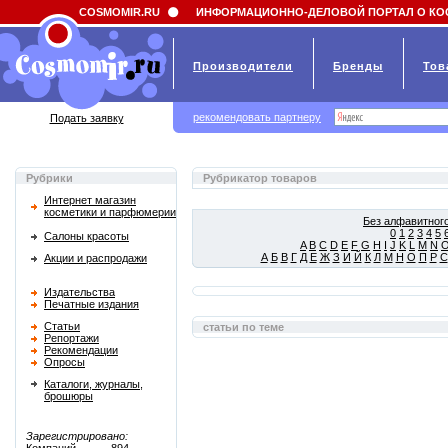
Field 'news_title' doesn't have a default value
COSMOMIR.RU
ИНФОРМАЦИОННО-ДЕЛОВОЙ ПОРТАЛ О КО
Производители
Бренды
Тов
рекомендовать партнеру
Подать заявку
Рубрики
Рубрикатор товаров
Интернет магазин
косметики и парфюмерии
Без алфавитного
0
1
2
3
4
5
Салоны красоты
A
B
C
D
E
F
G
H
I
J
K
L
M
N
А
Б
В
Г
Д
Е
Ж
З
И
Й
К
Л
М
Н
О
П
Р
С
Акции и распродажи
Издательства
Печатные издания
Статьи
статьи по теме
Репортажи
Рекомендации
Опросы
Каталоги, журналы,
брошюры
Зарегистрировано: