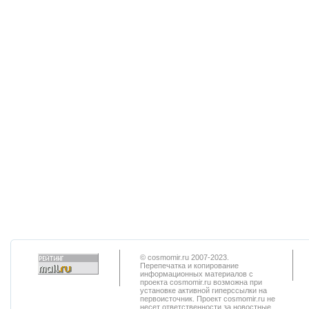
© cosmomir.ru 2007-2023.
Перепечатка и копирование
информационных материалов с
проекта cosmomir.ru возможна при
установке активной гиперссылки на
первоисточник. Проект cosmomir.ru не
несет ответственности за новостные