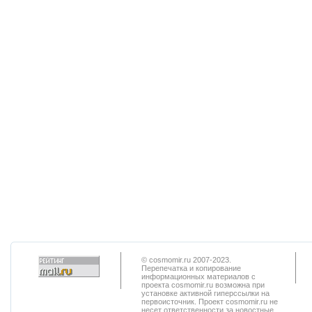
© cosmomir.ru 2007-2023.
Перепечатка и копирование
информационных материалов с
проекта cosmomir.ru возможна при
установке активной гиперссылки на
первоисточник. Проект cosmomir.ru не
несет ответственности за новостные