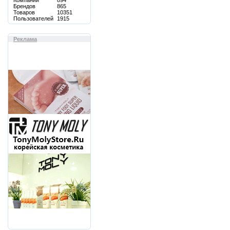
Компаний
894
Брендов
865
Товаров
10351
Пользователей
1915
Реклама