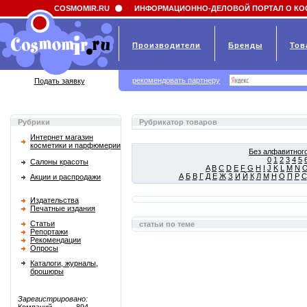
Field 'news_title' doesn't have a default value
COSMOMIR.RU
ИНФОРМАЦИОННО-ДЕЛОВОЙ ПОРТАЛ О КО
Производители
Бренды
Тов
рекомендовать партнеру
Подать заявку
Рубрики
Рубрикатор товаров
Интернет магазин
косметики и парфюмерии
Без алфавитного
0
1
2
3
4
5
Салоны красоты
A
B
C
D
E
F
G
H
I
J
K
L
M
N
А
Б
В
Г
Д
Е
Ж
З
И
Й
К
Л
М
Н
О
П
Р
С
Акции и распродажи
Издательства
Печатные издания
Статьи
статьи по теме
Репортажи
Рекомендации
Опросы
Каталоги, журналы,
брошюры
Зарегистрировано: