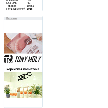
Компаний
894
Брендов
865
Товаров
10351
Пользователей
1915
Реклама