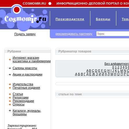
Field 'news_title' doesn't have a default value
COSMOMIR.RU
ИНФОРМАЦИОННО-ДЕЛОВОЙ ПОРТАЛ О КО
Производители
Бренды
Тов
рекомендовать партнеру
Подать заявку
Рубрики
Рубрикатор товаров
Интернет магазин
косметики и парфюмерии
Без алфавитного
0
1
2
3
4
5
Салоны красоты
A
B
C
D
E
F
G
H
I
J
K
L
M
N
А
Б
В
Г
Д
Е
Ж
З
И
Й
К
Л
М
Н
О
П
Р
С
Акции и распродажи
Издательства
Печатные издания
Статьи
статьи по теме
Репортажи
Рекомендации
Опросы
Каталоги, журналы,
брошюры
Зарегистрировано: