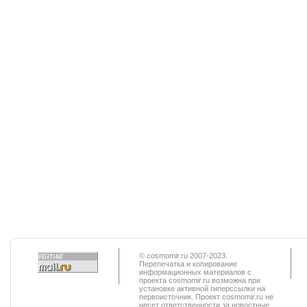
© cosmomir.ru 2007-2023.
Перепечатка и копирование
информационных материалов с
проекта cosmomir.ru возможна при
установке активной гиперссылки на
первоисточник. Проект cosmomir.ru не
несет ответственности за новостные