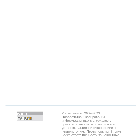
© cosmomir.ru 2007-2023.
Перепечатка и копирование
информационных материалов с
проекта cosmomir.ru возможна при
установке активной гиперссылки на
первоисточник. Проект cosmomir.ru не
несет ответственности за новостные