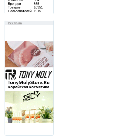
Компаний
894
Брендов
865
Товаров
10351
Пользователей
1915
Реклама