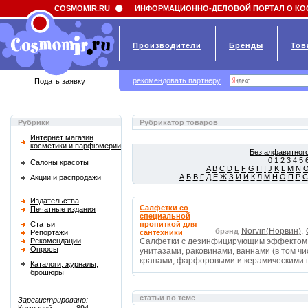
Field 'news_title' doesn't have a default value
COSMOMIR.RU
ИНФОРМАЦИОННО-ДЕЛОВОЙ ПОРТАЛ О КО
Производители
Бренды
Тов
рекомендовать партнеру
Подать заявку
Рубрики
Рубрикатор товаров
Интернет магазин
косметики и парфюмерии
Без алфавитного
0
1
2
3
4
5
Салоны красоты
A
B
C
D
E
F
G
H
I
J
K
L
M
N
А
Б
В
Г
Д
Е
Ж
З
И
Й
К
Л
М
Н
О
П
Р
С
Акции и распродажи
Издательства
Салфетки со
Печатные издания
специальной
Статьи
пропиткой для
Norvin(Норвин),
брэнд
Репортажи
сантехники
Рекомендации
Салфетки с дезинфицирующим эффектом д
Опросы
унитазами, раковинами, ваннами (в том ч
кранами, фарфоровыми и керамическими 
Каталоги, журналы,
брошюры
статьи по теме
Зарегистрировано: